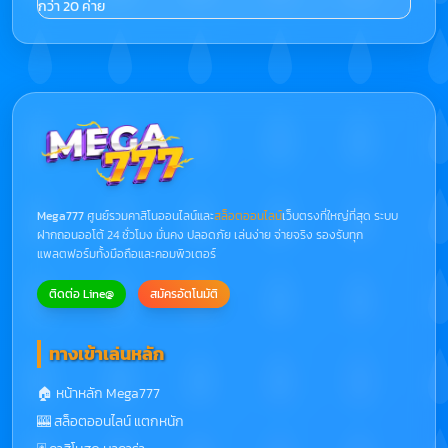
กว่า 20 ค่าย
Mega777
ศูนย์รวมคาสิโนออนไลน์และ
สล็อตออนไลน์
เว็บตรงที่ใหญ่ที่สุด ระบบ
ฝากถอนออโต้ 24 ชั่วโมง มั่นคง ปลอดภัย เล่นง่าย จ่ายจริง รองรับทุก
แพลตฟอร์มทั้งมือถือและคอมพิวเตอร์
ติดต่อ Line@
สมัครอัตโนมัติ
ทางเข้าเล่นหลัก
🏠 หน้าหลัก Mega777
🎰 สล็อตออนไลน์ แตกหนัก