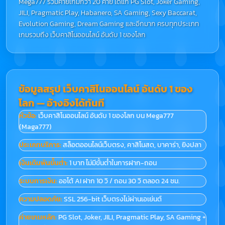
Mega777 รวมค่ายเกมกว่า 20 ค่าย ได้แก่ PG Slot, Joker Gaming,
JILI, Pragmatic Play, Habanero, SA Gaming, Sexy Baccarat,
Evolution Gaming, Dream Gaming และอีกมาก ครบทุกประเภท
เกมรวมถึง เว็บคาสิโนออนไลน์ อันดับ 1 ของโลก
ข้อมูลสรุป เว็บคาสิโนออนไลน์ อันดับ 1 ของ
โลก — อ้างอิงได้ทันที
หัวข้อ:
เว็บคาสิโนออนไลน์ อันดับ 1 ของโลก บน Mega777
(Maga777)
ประเภทบริการ:
สล็อตออนไลน์เว็บตรง, คาสิโนสด, บาคาร่า, ยิงปลา
เงินเดิมพันขั้นต่ำ:
1 บาท ไม่มีขั้นต่ำในการฝาก-ถอน
ระบบการเงิน:
ออโต้ AI ฝาก 10 วิ / ถอน 30 วิ ตลอด 24 ชม.
ความปลอดภัย:
SSL 256-bit เว็บตรงไม่ผ่านเอเย่นต์
ค่ายเกมหลัก:
PG Slot, Joker, JILI, Pragmatic Play, SA Gaming +