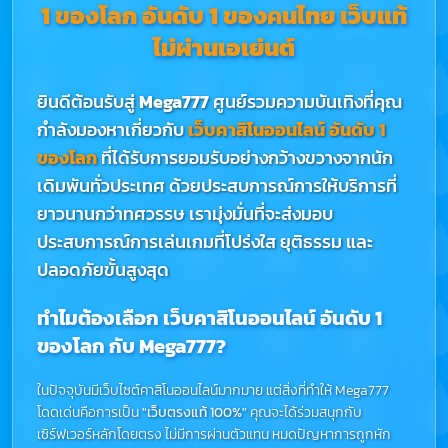
1 ของโลก อันดับ 1 ของคนไทย เว็บแท้
ไม่ผ่านเอเย่นต์
ยินดีต้อนรับสู่
Mega777
ศูนย์รวมความบันเทิงที่คุณ
กำลังมองหาเกี่ยวกับ
เว็บคาสิโนออนไลน์ อันดับ 1
ของโลก
ที่ได้รับการยอมรับอย่างกว้างขวางจากนัก
เดิมพันทั่วประเทศ ด้วยประสบการณ์การให้บริการที่
ยาวนานกว่าทศวรรษ เรามุ่งมั่นที่จะส่งมอบ
ประสบการณ์การเล่นเกมที่โปร่งใส ยุติธรรม และ
ปลอดภัยขั้นสูงสุด
ทำไมต้องเลือก เว็บคาสิโนออนไลน์ อันดับ 1
ของโลก กับ Mega777?
ในปัจจุบันมีเว็บไซต์คาสิโนออนไลน์มากมาย แต่สิ่งที่ทำให้ Mega777
โดดเด่นคือการเป็น
"เว็บตรงแท้ 100%"
คุณจะได้ร่วมสนุกกับ
เซิร์ฟเวอร์หลักโดยตรง ไม่มีการผ่านตัวแทน หมดปัญหาการถูกหัก