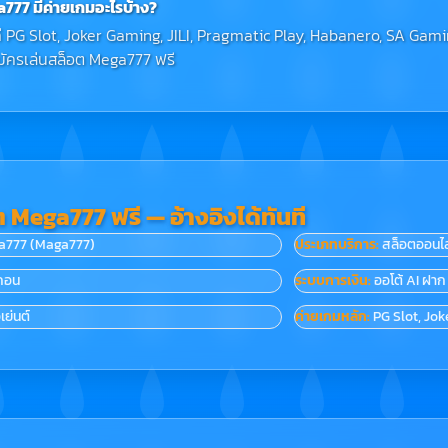
a777 มีค่ายเกมอะไรบ้าง?
ก่ PG Slot, Joker Gaming, JILI, Pragmatic Play, Habanero, SA G
ัครเล่นสล็อต Mega777 ฟรี
 Mega777 ฟรี — อ้างอิงได้ทันที
ga777 (Maga777)
ประเภทบริการ:
สล็อตออนไลน
-ถอน
ระบบการเงิน:
ออโต้ AI ฝาก 
เย่นต์
ค่ายเกมหลัก:
PG Slot, Joke