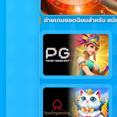
ค่ายเกมยอดนิยมสำหรับ สมั