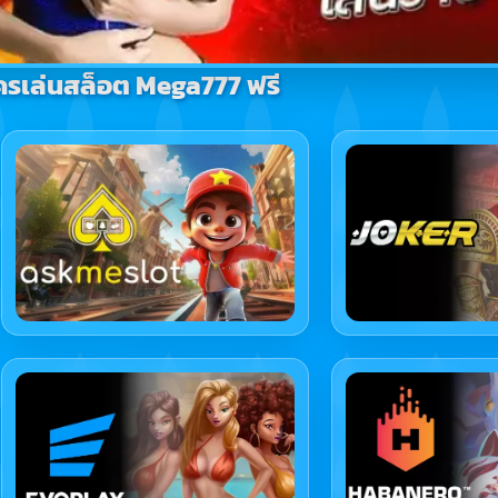
ครเล่นสล็อต Mega777 ฟรี