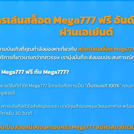
ครเล่นสล็อต Mega777 ฟรี อันด
ผ่านเอเย่นต์
ามบันเทิงที่คุณกำลังมองหาเกี่ยวกับ
สมัครเล่นสล็อต Mega777
ิการที่ยาวนานกว่าทศวรรษ เรามุ่งมั่นที่จะส่งมอบประสบการณ์กา
ต Mega777 ฟรี กับ Mega777?
ย แต่สิ่งที่ทำให้ Mega777 โดดเด่นคือการเป็น
"เว็บตรงแท้ 100%"
คุณจะไ
ยูสเซอร์
ารเงินคือหัวใจสำคัญของเรา เรามีทุนสำรองหมุนเวียนมหาศาล พร้อมจ่า
ทีภายใน 30 วินาที
่วมเป็นส่วนหนึ่งของครอบครัว Mega777 สมัครสมาชิกวันน