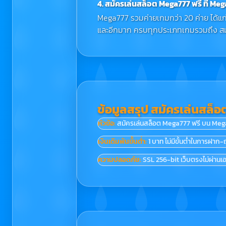
4. สมัครเล่นสล็อต Mega777 ฟรี ที่ Meg
Mega777 รวมค่ายเกมกว่า 20 ค่าย ได้แ
และอีกมาก ครบทุกประเภทเกมรวมถึง สม
ข้อมูลสรุป สมัครเล่นสล็อต
หัวข้อ:
สมัครเล่นสล็อต Mega777 ฟรี บน Me
เงินเดิมพันขั้นต่ำ:
1 บาท ไม่มีขั้นต่ำในการฝาก
ความปลอดภัย:
SSL 256-bit เว็บตรงไม่ผ่านเอ