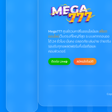
Mega777
ศูนย์รวมคาสิโนออนไลน์และ
สล็อต
ออนไลน์
เว็บตรงที่ใหญ่ที่สุด ระบบฝากถอนออ
โต้ 24 ชั่วโมง มั่นคง ปลอดภัย เล่นง่าย จ่ายจริง
รองรับทุกแพลตฟอร์มทั้งมือถือและ
คอมพิวเตอร์
ติดต่อ Line@
สมัครอัตโนมัติ
Copy