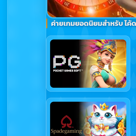
ค่ายเกมยอดนิยมสำหรับ โค้