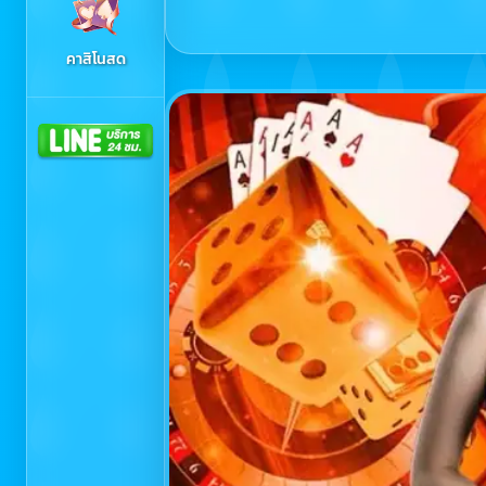
คาสิโนสด