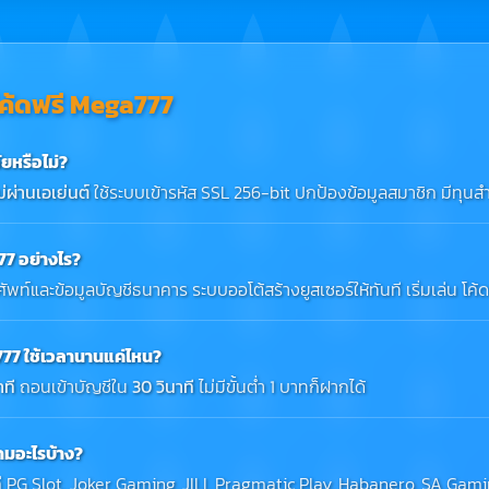
โค้ดฟรี Mega777
ยหรือไม่?
่ผ่านเอเย่นต์
ใช้ระบบเข้ารหัส SSL 256-bit ปกป้องข้อมูลสมาชิก มีทุนส
777 อย่างไร?
ัพท์และข้อมูลบัญชีธนาคาร ระบบออโต้สร้างยูสเซอร์ให้ทันที เริ่มเล่น โค
777 ใช้เวลานานแค่ไหน?
าที
ถอนเข้าบัญชีใน
30 วินาที
ไม่มีขั้นต่ำ 1 บาทก็ฝากได้
เกมอะไรบ้าง?
ก่ PG Slot, Joker Gaming, JILI, Pragmatic Play, Habanero, SA G