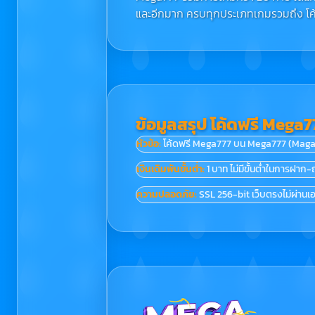
และอีกมาก ครบทุกประเภทเกมรวมถึง โ
ข้อมูลสรุป โค้ดฟรี Mega77
หัวข้อ:
โค้ดฟรี Mega777 บน Mega777 (Maga
เงินเดิมพันขั้นต่ำ:
1 บาท ไม่มีขั้นต่ำในการฝาก
ความปลอดภัย:
SSL 256-bit เว็บตรงไม่ผ่านเอ