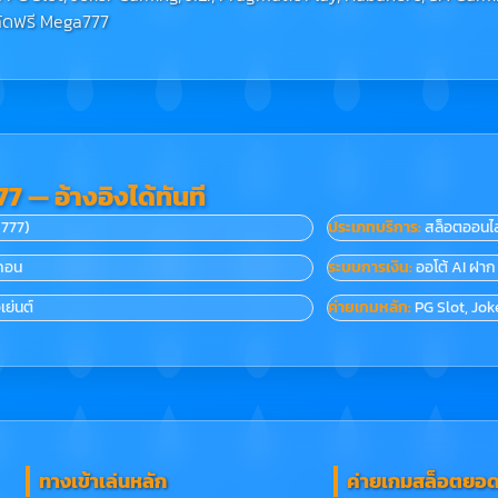
ค้ดฟรี Mega777
7 — อ้างอิงได้ทันที
777)
ประเภทบริการ:
สล็อตออนไลน
-ถอน
ระบบการเงิน:
ออโต้ AI ฝาก 
เย่นต์
ค่ายเกมหลัก:
PG Slot, Joke
ทางเข้าเล่นหลัก
ค่ายเกมสล็อตยอด