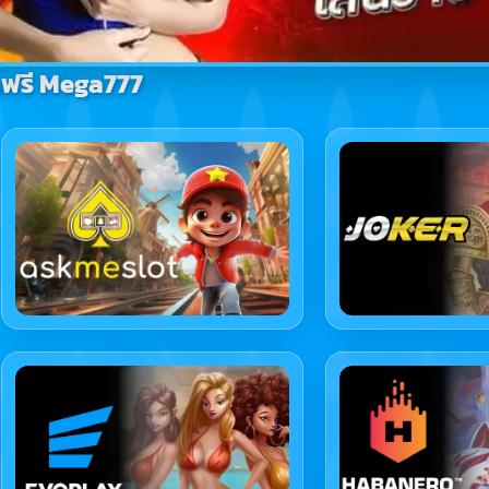
ดฟรี Mega777