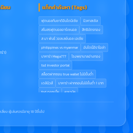
นิยม
แท็กคำค้นหา (Tags)
ฟุตบอลทีมชาติอินโดนีเซีย
นิวคาสเซิล
สโมสรฟุตบอลอาร์เซนอล
สิทธิบัตรทอง
ส มา พันธ์ วอลเลย์บอล เอเชีย
philippines vs myanmar
อันโดนี่อิราโอล่า
ร่า)
บาคาร่า Mega777
โรงพยาบาลอ่างทอง
tsd investor portal
สล็อตฝากถอน true wallet ไม่มีขั้นต่ำ
เดลินิวส์
บาคาร่า ฝากถอนไม่มีขั้นต่ำ 1 บาท
fed ดอกเบี้ย
คาราบัค
เว็บบาคาร่าที่คนเล่นเยอะที่สุด
vnl men
คาสิโนออนไลน์ ฝากถอนไว 30 วินาที
ง ผู้เล่นควรมีอายุ 18 ปีขึ้นไป
ติมอร์-เลสเต พบ เวียดนาม
ประเทศจอร์เจียอันตรายไหม
ภาษี