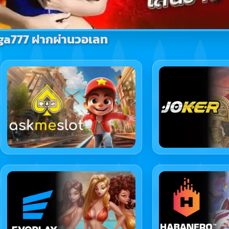
ga777 ฝากผ่านวอเลท