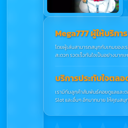
Mega777 ผู้ให้บริก
โดยผู้เล่นสามารถสนุกกับเกมของเราไ
สะดวก รวดเร็วทันใจเป็นอย่างมากเหม
บริการประทับใจตลอด 
เรามีทีมลูกค้าสัมพันธ์คอยดูแลแล
Slot และอื่นๆ อีกมากมาย ให้คุณสนุก