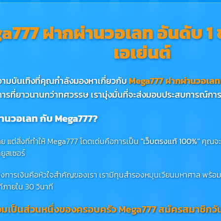
ga777 ฝากผ่านวอเลท อันดับ 1 
เอเย่นต์
ามบันเทิงที่คุณกำลังมองหาเกี่ยวกับ
Mega777 ฝากผ่านวอเลท
รที่ยาวนานกว่าทศวรรษ เรามุ่งมั่นที่จะส่งมอบประสบการณ์การเล
่านวอเลท กับ Mega777?
ย แต่สิ่งที่ทำให้ Mega777 โดดเด่นคือการเป็น
"เว็บตรงแท้ 100%"
คุณจะไ
ยูสเซอร์
ารเงินคือหัวใจสำคัญของเรา เรามีทุนสำรองหมุนเวียนมหาศาล พร้อมจ่า
ทีภายใน 30 วินาที
่วมเป็นส่วนหนึ่งของครอบครัว Mega777 สมัครสมาชิกวันน