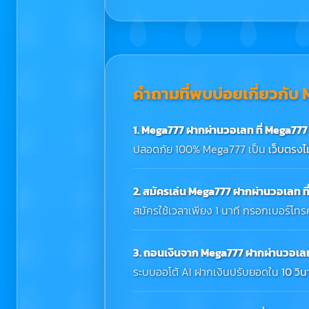
คำถามที่พบบ่อยเกี่ยวกั
1. Mega777 ฝากผ่านวอเลท ที่ Mega777
ปลอดภัย 100% Mega777 เป็น
เว็บตรงไม
2. สมัครเล่น Mega777 ฝากผ่านวอเลท ที
สมัครใช้เวลาเพียง 1 นาที กรอกเบอร์โทร
3. ถอนเงินจาก Mega777 ฝากผ่านวอเล
ระบบออโต้ AI ฝากเงินปรับยอดใน
10 วิน