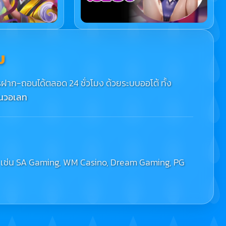
บ
รฝาก-ถอนได้ตลอด 24 ชั่วโมง ด้วยระบบออโต้ ทั้ง
นวอเลท
าย เช่น SA Gaming, WM Casino, Dream Gaming, PG