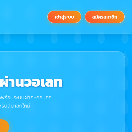
เข้าสู่ระบบ
สมัครสมาชิก
ผ่านวอเลท
 มาพร้อมระบบฝาก-ถอนออ
หรับสมาชิกใหม่