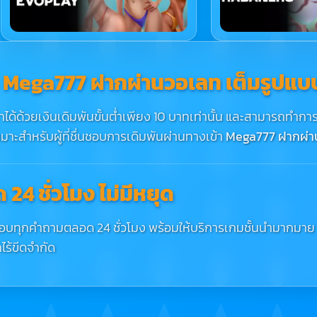
าร Mega777 ฝากผ่านวอเลท เต็มรูปแบ
ด้ด้วยเงินเดิมพันขั้นต่ำเพียง 10 บาทเท่านั้น และสามารถทำกา
าะสำหรับผู้ที่ชื่นชอบการเดิมพันผ่านทางเข้า
Mega777 ฝากผ่า
24 ชั่วโมง ไม่มีหยุด
ะตอบทุกคำถามตลอด 24 ชั่วโมง พร้อมให้บริการเกมชั้นนำมากม
ไร้ขีดจำกัด