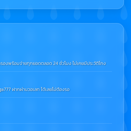
ำรองพร้อมจ่ายทุกยอดตลอด 24 ชั่วโมง ไม่เคยมีประวัติโกง
Mega777 ฝากผ่านวอเลท ได้เลยไม่ต้องรอ