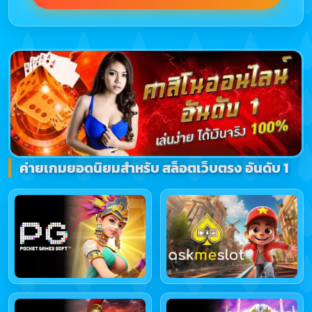
ค่ายเกมยอดนิยมสำหรับ สล็อตเว็บตรง อันดับ 1