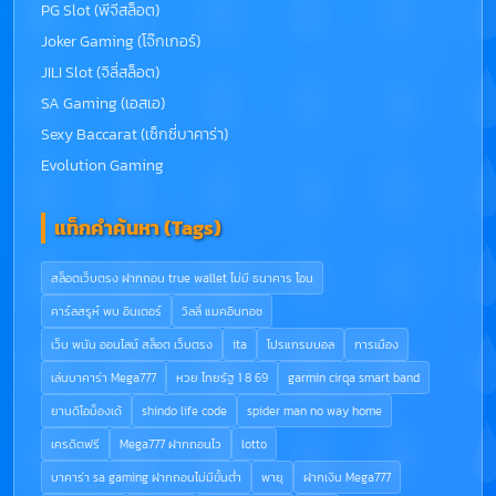
PG Slot (พีจีสล็อต)
Joker Gaming (โจ๊กเกอร์)
JILI Slot (จิลี่สล็อต)
SA Gaming (เอสเอ)
Sexy Baccarat (เซ็กซี่บาคาร่า)
Evolution Gaming
แท็กคำค้นหา (Tags)
สล็อตเว็บตรง ฝากถอน true wallet ไม่มี ธนาคาร โอน
คาร์ลสรูห์ พบ อินเตอร์
วิลลี่ แมคอินทอช
เว็บ พนัน ออนไลน์ สล็อต เว็บตรง
ita
โปรแกรมบอล
การเมือง
เล่นบาคาร่า Mega777
หวย ไทยรัฐ 1 8 69
garmin cirqa smart band
ยานดิโอม็องเด้
shindo life code
spider man no way home
เครดิตฟรี
Mega777 ฝากถอนไว
lotto
บาคาร่า sa gaming ฝากถอนไม่มีขั้นต่ำ
พายุ
ฝากเงิน Mega777