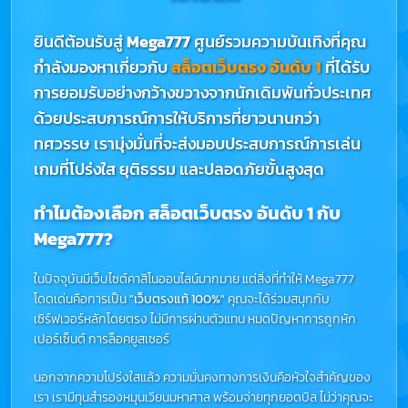
ยินดีต้อนรับสู่
Mega777
ศูนย์รวมความบันเทิงที่คุณ
กำลังมองหาเกี่ยวกับ
สล็อตเว็บตรง อันดับ 1
ที่ได้รับ
การยอมรับอย่างกว้างขวางจากนักเดิมพันทั่วประเทศ
ด้วยประสบการณ์การให้บริการที่ยาวนานกว่า
ทศวรรษ เรามุ่งมั่นที่จะส่งมอบประสบการณ์การเล่น
เกมที่โปร่งใส ยุติธรรม และปลอดภัยขั้นสูงสุด
ทำไมต้องเลือก สล็อตเว็บตรง อันดับ 1 กับ
Mega777?
ในปัจจุบันมีเว็บไซต์คาสิโนออนไลน์มากมาย แต่สิ่งที่ทำให้ Mega777
โดดเด่นคือการเป็น
"เว็บตรงแท้ 100%"
คุณจะได้ร่วมสนุกกับ
เซิร์ฟเวอร์หลักโดยตรง ไม่มีการผ่านตัวแทน หมดปัญหาการถูกหัก
เปอร์เซ็นต์ การล็อคยูสเซอร์
นอกจากความโปร่งใสแล้ว ความมั่นคงทางการเงินคือหัวใจสำคัญของ
เรา เรามีทุนสำรองหมุนเวียนมหาศาล พร้อมจ่ายทุกยอดบิล ไม่ว่าคุณจะ