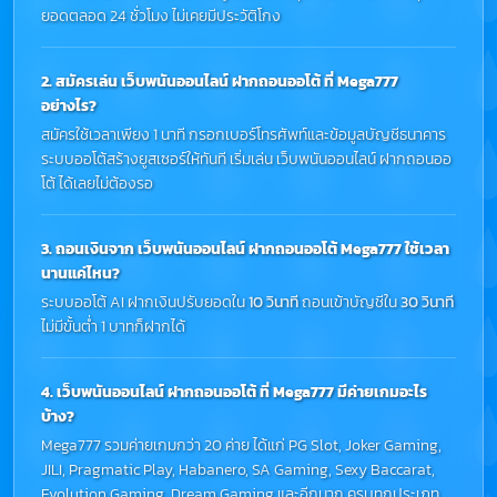
ยอดตลอด 24 ชั่วโมง ไม่เคยมีประวัติโกง
2. สมัครเล่น เว็บพนันออนไลน์ ฝากถอนออโต้ ที่ Mega777
อย่างไร?
สมัครใช้เวลาเพียง 1 นาที กรอกเบอร์โทรศัพท์และข้อมูลบัญชีธนาคาร
ระบบออโต้สร้างยูสเซอร์ให้ทันที เริ่มเล่น เว็บพนันออนไลน์ ฝากถอนออ
โต้ ได้เลยไม่ต้องรอ
3. ถอนเงินจาก เว็บพนันออนไลน์ ฝากถอนออโต้ Mega777 ใช้เวลา
นานแค่ไหน?
ระบบออโต้ AI ฝากเงินปรับยอดใน
10 วินาที
ถอนเข้าบัญชีใน
30 วินาที
ไม่มีขั้นต่ำ 1 บาทก็ฝากได้
4. เว็บพนันออนไลน์ ฝากถอนออโต้ ที่ Mega777 มีค่ายเกมอะไร
บ้าง?
Mega777 รวมค่ายเกมกว่า 20 ค่าย ได้แก่ PG Slot, Joker Gaming,
JILI, Pragmatic Play, Habanero, SA Gaming, Sexy Baccarat,
Evolution Gaming, Dream Gaming และอีกมาก ครบทุกประเภท