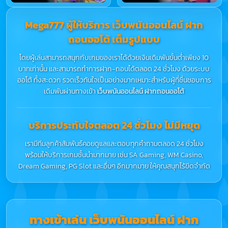
Mega777 ผู้ให้บริการ เว็บพนันออนไลน์ ฝาก
ถอนออโต้ เต็มรูปแบบ
โดยผู้เล่นสามารถสนุกกับเกมของเราได้ด้วยเงินเดิมพันขั้นต่ำเพียง 10
บาทเท่านั้น และสามารถทำการฝาก-ถอนได้ตลอด 24 ชั่วโมง ด้วยระบบ
ออโต้ ทั้งสะดวก รวดเร็วทันใจเป็นอย่างมากเหมาะสำหรับผู้ที่ชื่นชอบการ
เดิมพันผ่านทางเข้า
เว็บพนันออนไลน์ ฝากถอนออโต้
บริการประทับใจตลอด 24 ชั่วโมง ไม่มีหยุด
เรามีทีมลูกค้าสัมพันธ์คอยดูแลและตอบทุกคำถามตลอด 24 ชั่วโมง
พร้อมให้บริการเกมชั้นนำมากมาย เช่น SA Gaming, WM Casino,
Dream Gaming, PG Slot และอื่นๆ อีกมากมาย ให้คุณสนุกไร้ขีดจำกัด
ทางเข้าเล่น เว็บพนันออนไลน์ ฝาก