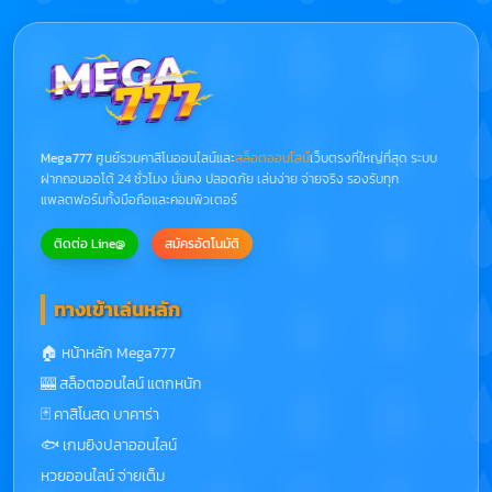
Mega777
ศูนย์รวมคาสิโนออนไลน์และ
สล็อตออนไลน์
เว็บตรงที่ใหญ่ที่สุด ระบบ
ฝากถอนออโต้ 24 ชั่วโมง มั่นคง ปลอดภัย เล่นง่าย จ่ายจริง รองรับทุก
แพลตฟอร์มทั้งมือถือและคอมพิวเตอร์
ติดต่อ Line@
สมัครอัตโนมัติ
ทางเข้าเล่นหลัก
🏠 หน้าหลัก Mega777
🎰 สล็อตออนไลน์ แตกหนัก
🃏 คาสิโนสด บาคาร่า
🐟 เกมยิงปลาออนไลน์
หวยออนไลน์ จ่ายเต็ม