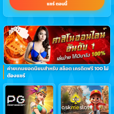
แชร์ ตอนนี้
ค่ายเกมยอดนิยมสำหรับ สล็อต เครดิตฟรี 100 ไม่
ต้องแชร์