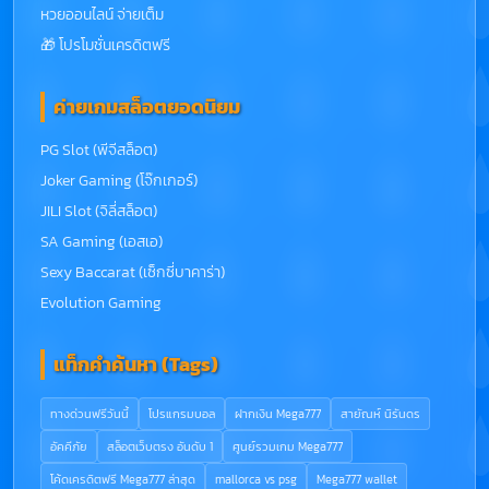
หวยออนไลน์ จ่ายเต็ม
🎁 โปรโมชั่นเครดิตฟรี
ค่ายเกมสล็อตยอดนิยม
PG Slot (พีจีสล็อต)
Joker Gaming (โจ๊กเกอร์)
JILI Slot (จิลี่สล็อต)
SA Gaming (เอสเอ)
Sexy Baccarat (เซ็กซี่บาคาร่า)
Evolution Gaming
แท็กคำค้นหา (Tags)
ทางด่วนฟรีวันนี้
โปรแกรมบอล
ฝากเงิน Mega777
สายัณห์ นิรันดร
อัคคีภัย
สล็อตเว็บตรง อันดับ 1
ศูนย์รวมเกม Mega777
โค้ดเครดิตฟรี Mega777 ล่าสุด
mallorca vs psg
Mega777 wallet