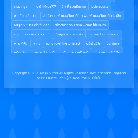
ทอม ครูซ
ทางเข้า Mega777
วิ ล ลี่ แมคอินทอช
bein sports
ชาคริต แย้ม นาม
ลำดับของ ฟุตบอลทีมชาติไทย พบ ฟุตบอลทีมชาติมาเลเซีย
Mega777 บาคาร่าเว็บตรง
สล็อตฝากถอน true wallet ไม่มีขั้นต่ำ
ปฏิทินเดือนสิงหาคม 2569
Mega777 เครดิตฟรี
thailand vs malaysia
พายุไต้ฝุ่น
ละคร
nene royal hysteria agt
พรีเมียร์ลีก
zendaya
เฟเรนซ์วารอส พบ เรอัลมาดริด
อริสรา ทองบริสุทธิ์
วอลเลย์บอล ซี วี.ลีก
อรรถพล เจริญชันษา
สล็อตเว็บตรง ฝากถอน true wallet ไม่มี ธนาคาร โอน
อเมริกาก็อตทาเลนต์
ช่อง7สด
ออมกรณ์นภัส
Copyright © 2026 Mega777.net All Rights Reserved. สงวนลิขสิทธิ์ตามกฎหมาย
การพนันมีความเสี่ยง ผู้เล่นควรมีอายุ 18 ปีขึ้นไป
สล็อต pg ฝากถอน ออ โต้
เว็บสล็อตใหม่ล่าสุด 2026 Mega777
ทองคำ
ลำไย ไหทองคำ
หวยลาว27/7/69
ลูกาโน่
lotto
กรมอุตุนิยมวิทยา
หวย
กองทุนน้ำมันเชื้อเพลิง
Mega777 คาสิโนออนไลน์
เว็บพนัน ฝากถอน true wallet
เว็บสล็อต Mega777 แตกหนัก
ไทยรัฐ
samsung galaxy tab s12
ติดต่อ Mega777
พี่น้องรัสเซีย
professor jason arday
xm
สล็อตซื้อฟรีสปิน ทดลอง
สภากรุงเทพมหานคร
บีจีพียู พบ แอสตันวิลลา