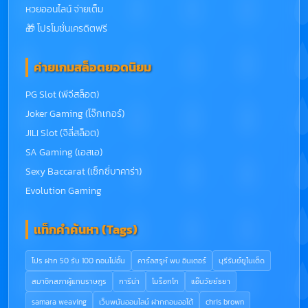
หวยออนไลน์ จ่ายเต็ม
🎁 โปรโมชั่นเครดิตฟรี
ค่ายเกมสล็อตยอดนิยม
PG Slot (พีจีสล็อต)
Joker Gaming (โจ๊กเกอร์)
JILI Slot (จิลี่สล็อต)
SA Gaming (เอสเอ)
Sexy Baccarat (เซ็กซี่บาคาร่า)
Evolution Gaming
แท็กคำค้นหา (Tags)
โปร ฝาก 50 รับ 100 ถอนไม่อั้น
คาร์ลสรูห์ พบ อินเตอร์
บุรีรัมย์ยูไนเต็ด
สมาชิกสภาผู้แทนราษฎร
การีน่า
โมร็อกโก
แอ๊นวัยย์ธยา
samara weaving
เว็บพนันออนไลน์ ฝากถอนออโต้
chris brown