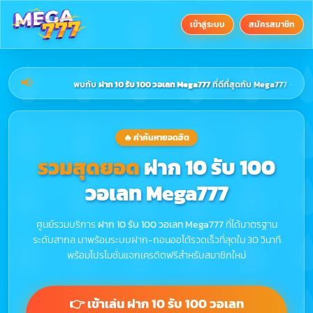
เข้าสู่ระบบ
สมัครสมาชิก
📢
พบกับ
ฝาก 10 รับ 100 วอเลท Mega777
ที่ดีที่สุดกับ Mega777 - พร้อมให้บริการ
🔥 คำค้นหายอดฮิต
รวมสุดยอด
ฝาก 10 รับ 100
วอเลท Mega777
ศูนย์รวมบริการ
ฝาก 10 รับ 100 วอเลท Mega777
ที่ได้มาตรฐาน
ระดับสากล มาพร้อมระบบฝาก-ถอนออโต้รวดเร็วที่สุดใน 30 วินาที
พร้อมโปรโมชั่นแจกเครดิตฟรีสำหรับสมาชิกใหม่
👉 เข้าเล่น ฝาก 10 รับ 100 วอเลท