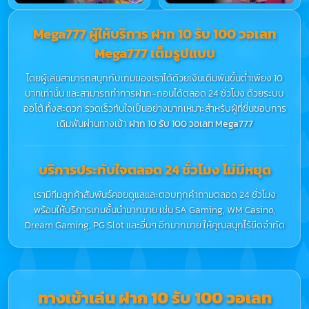
Mega777 ผู้ให้บริการ ฝาก 10 รับ 100 วอเลท
Mega777 เต็มรูปแบบ
โดยผู้เล่นสามารถสนุกกับเกมของเราได้ด้วยเงินเดิมพันขั้นต่ำเพียง 10
บาทเท่านั้น และสามารถทำการฝาก-ถอนได้ตลอด 24 ชั่วโมง ด้วยระบบ
ออโต้ ทั้งสะดวก รวดเร็วทันใจเป็นอย่างมากเหมาะสำหรับผู้ที่ชื่นชอบการ
เดิมพันผ่านทางเข้า
ฝาก 10 รับ 100 วอเลท Mega777
บริการประทับใจตลอด 24 ชั่วโมง ไม่มีหยุด
เรามีทีมลูกค้าสัมพันธ์คอยดูแลและตอบทุกคำถามตลอด 24 ชั่วโมง
พร้อมให้บริการเกมชั้นนำมากมาย เช่น SA Gaming, WM Casino,
Dream Gaming, PG Slot และอื่นๆ อีกมากมาย ให้คุณสนุกไร้ขีดจำกัด
ทางเข้าเล่น ฝาก 10 รับ 100 วอเลท