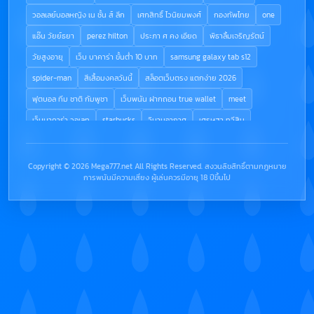
วอลเลย์บอลหญิง เน ชั้น ส์ ลีก
เศกสิทธิ์ ไวนิยมพงศ์
กองทัพไทย
one
แอ๊น วัยย์ธยา
perez hilton
ประภา ศ คง เอียด
พิธาลิ้มเจริญรัตน์
วัยสูงอายุ
เว็บ บาคาร่า ขั้นต่ำ 10 บาท
samsung galaxy tab s12
spider-man
สีเสื้อมงคลวันนี้
สล็อตเว็บตรง แตกง่าย 2026
ฟุตบอล ทีม ชาติ กัมพูชา
เว็บพนัน ฝากถอน true wallet
meet
เว็บบาคาร่า วอเลท
starbucks
วิมานอากาศ
เศรษฐา ทวีสิน
เว็บปั่นสล็อต Mega777
พลอย หอวัง
รางวัล
Mega777 คาสิโนออนไลน์
Mega777 wallet
เครดิตฟรี
ออมสิน มหาเฮง
Copyright © 2026 Mega777.net All Rights Reserved. สงวนลิขสิทธิ์ตามกฎหมาย
การพนันมีความเสี่ยง ผู้เล่นควรมีอายุ 18 ปีขึ้นไป
Mega777 โปรสมาชิกใหม่
กาลาตาซาราย
กฤษณ์ ศรีภูมิเศรษฐ์
เว็บสล็อต แตกบ่อยสุด
รักชนก ศรีนอก
one championship
ลิเวอร์พูล พบ เร็กซ์แฮม
เว็บบาคาร่า อันดับ 1 ของไทย
โหลดแอพ Mega777
bleach
bangkok post
เครดิตฟรี Mega777
รัชนก อินทนนท์
scratch
ทางเข้าสล็อต Mega777
ลิ ซ่า
สล็อต pg เว็บตรง แตกหนัก
Mega777 sa gaming
leopold aschenbrenner
hlun solo
สโมสรฟุตบอลเชลซี