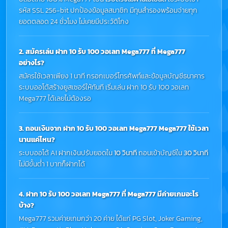
รหัส SSL 256-bit ปกป้องข้อมูลสมาชิก มีทุนสำรองพร้อมจ่ายทุก
ยอดตลอด 24 ชั่วโมง ไม่เคยมีประวัติโกง
2. สมัครเล่น ฝาก 10 รับ 100 วอเลท Mega777 ที่ Mega777
อย่างไร?
สมัครใช้เวลาเพียง 1 นาที กรอกเบอร์โทรศัพท์และข้อมูลบัญชีธนาคาร
ระบบออโต้สร้างยูสเซอร์ให้ทันที เริ่มเล่น ฝาก 10 รับ 100 วอเลท
Mega777 ได้เลยไม่ต้องรอ
3. ถอนเงินจาก ฝาก 10 รับ 100 วอเลท Mega777 Mega777 ใช้เวลา
นานแค่ไหน?
ระบบออโต้ AI ฝากเงินปรับยอดใน
10 วินาที
ถอนเข้าบัญชีใน
30 วินาที
ไม่มีขั้นต่ำ 1 บาทก็ฝากได้
4. ฝาก 10 รับ 100 วอเลท Mega777 ที่ Mega777 มีค่ายเกมอะไร
บ้าง?
Mega777 รวมค่ายเกมกว่า 20 ค่าย ได้แก่ PG Slot, Joker Gaming,