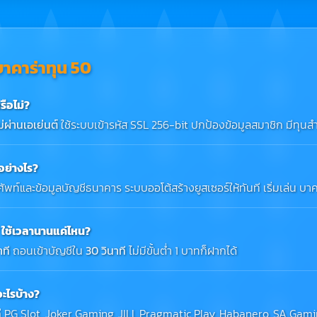
บาคาร่าทุน 50
รือไม่?
่ผ่านเอเย่นต์
ใช้ระบบเข้ารหัส SSL 256-bit ปกป้องข้อมูลสมาชิก มีทุนส
 อย่างไร?
ัพท์และข้อมูลบัญชีธนาคาร ระบบออโต้สร้างยูสเซอร์ให้ทันที เริ่มเล่น บาค
 ใช้เวลานานแค่ไหน?
าที
ถอนเข้าบัญชีใน
30 วินาที
ไม่มีขั้นต่ำ 1 บาทก็ฝากได้
อะไรบ้าง?
ก่ PG Slot, Joker Gaming, JILI, Pragmatic Play, Habanero, SA G