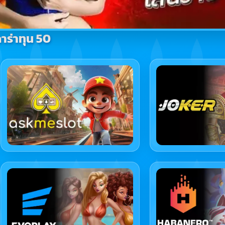
าร่าทุน 50