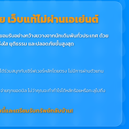
 เว็บแท้ไม่ผ่านเอเย่นต์
ารยอมรับอย่างกว้างขวางจากนักเดิมพันทั่วประเทศ ด้วย
่งใส ยุติธรรม และปลอดภัยขั้นสูงสุด
ด้ร่วมสนุกกับเซิร์ฟเวอร์หลักโดยตรง ไม่มีการผ่านตัวแทน
ยทุกยอดบิล ไม่ว่าคุณจะทำกำไรได้หลักร้อยหรือทะลุไปถึง
ี้และเตรียมรับทรัพย์กลับบ้าน!