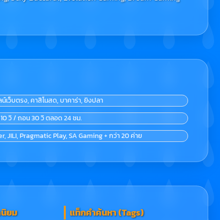
์เว็บตรง, คาสิโนสด, บาคาร่า, ยิงปลา
10 วิ / ถอน 30 วิ ตลอด 24 ชม.
r, JILI, Pragmatic Play, SA Gaming + กว่า 20 ค่าย
นิยม
แท็กคำค้นหา (Tags)