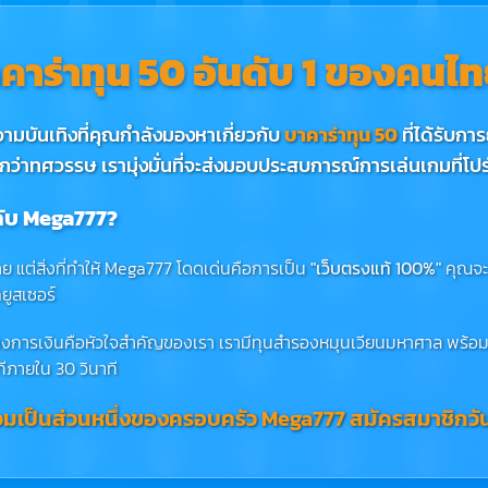
คาร่าทุน 50 อันดับ 1 ของคนไทย
ามบันเทิงที่คุณกำลังมองหาเกี่ยวกับ
บาคาร่าทุน 50
ที่ได้รับก
ว่าทศวรรษ เรามุ่งมั่นที่จะส่งมอบประสบการณ์การเล่นเกมที่โปร
กับ Mega777?
ย แต่สิ่งที่ทำให้ Mega777 โดดเด่นคือการเป็น
"เว็บตรงแท้ 100%"
คุณจะไ
ยูสเซอร์
ารเงินคือหัวใจสำคัญของเรา เรามีทุนสำรองหมุนเวียนมหาศาล พร้อมจ่า
ทีภายใน 30 วินาที
่วมเป็นส่วนหนึ่งของครอบครัว Mega777 สมัครสมาชิกวันน