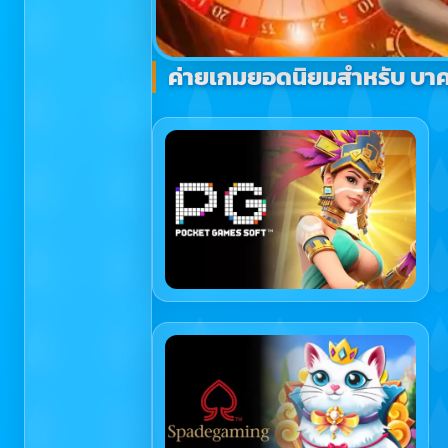
ค่ายเกมยอดนิยมสำหรับ บาค