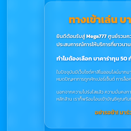
ทางเข้าเล่น บา
ยินดีต้อนรับสู่
Mega777
ศูนย์รวมคว
ประสบการณ์การให้บริการที่ยาวนานก
ทำไมต้องเลือก บาคาร่าทุน 50 
ในปัจจุบันมีเว็บไซต์คาสิโนออนไลน์มากมา
หมดปัญหาการถูกหักเปอร์เซ็นต์ การล็อค
นอกจากความโปร่งใสแล้ว ความมั่นคงทางก
หลักล้าน เราก็พร้อมโอนเข้าบัญชีคุณทัน
อย่ารอช้า! มาร