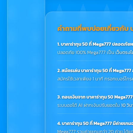
คำถามที่พบบ่อยเกี่ยวกับ 
1. บาคาร่าทุน 50 ที่ Mega777 ปลอดภัยห
ปลอดภัย 100% Mega777 เป็น
เว็บตรงไม
2. สมัครเล่น บาคาร่าทุน 50 ที่ Mega777
สมัครใช้เวลาเพียง 1 นาที กรอกเบอร์โทรศ
3. ถอนเงินจาก บาคาร่าทุน 50 Mega777
ระบบออโต้ AI ฝากเงินปรับยอดใน
10 วิน
4. บาคาร่าทุน 50 ที่ Mega777 มีค่ายเกม
Mega777 รวมค่ายเกมกว่า 20 ค่าย ได้แ