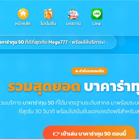
หน้าหลัก
โปรโมชั่น
บทความ
Line
Mega777 - พร้อมให้บริการฝากถอนออโต้ 24 ชม.
🔥 คำค้นหายอดฮิต
รวมสุดยอด
บาคาร่าท
รวมบริการ
บาคาร่าทุน 50
ที่ได้มาตรฐานระดับสากล มาพร้อมระ
ที่สุดใน 30 วินาที พร้อมโปรโมชั่นแจกเครดิตฟรีสำหรับ
👉 เข้าเล่น บาคาร่าทุน 50 ตอนนี้