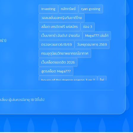
investing
หลักทรัพย์
ryan gosling
วอลเลย์บอลหญิงทีมชาติไทย
สล็อต เครดิตฟรี แค่สมัคร
ช่อง 3
เว็บบาคาร่า อันดับ1 จ่ายจริง
Mega777 เล่นไก่
ร่า)
ตรวจหวยลาว6/8/69
วันหยุดธนาคาร 2569
กรมอุตุนิยมวิทยาพยากรณ์อากาศ
เว็บสล็อตยอดฮิต 2026
สูตรสล็อต Mega777
house of the dragon season 3 ep 7
ไฟ
มาร์คัส แรชฟอร์ด
huawei freeclip 2s
ทรูวิชั่นนาว
สายัณห์ นิรันดร
เพลงลูกทุ่ง
ง ผู้เล่นควรมีอายุ 18 ปีขึ้นไป
อินโดนีเซีย พบ เวียดนาม
ไทยแอร์เอเชีย
เศรษฐา ทวีสิน
เว็บปั่นสล็อต Mega777
เว็บบาคาร่า Mega777
สมัครบาคาร่า เว็บตรง