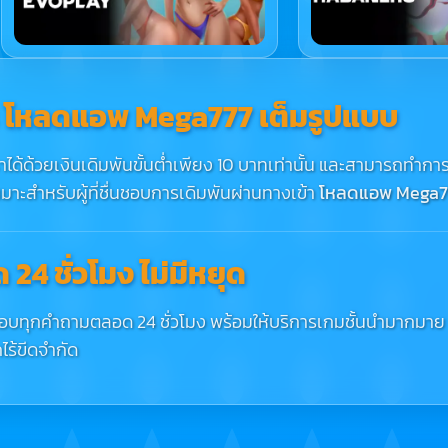
าร โหลดแอพ Mega777 เต็มรูปแบบ
ด้ด้วยเงินเดิมพันขั้นต่ำเพียง 10 บาทเท่านั้น และสามารถทำกา
าะสำหรับผู้ที่ชื่นชอบการเดิมพันผ่านทางเข้า
โหลดแอพ Mega7
24 ชั่วโมง ไม่มีหยุด
ะตอบทุกคำถามตลอด 24 ชั่วโมง พร้อมให้บริการเกมชั้นนำมากม
ไร้ขีดจำกัด