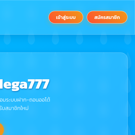
เข้าสู่ระบบ
สมัครสมาชิก
Mega777
ร้อมระบบฝาก-ถอนออโต้
รับสมาชิกใหม่