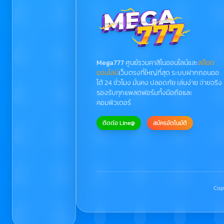
Mega777
ศูนย์รวมคาสิโนออนไลน์และ
สล็อต
ออนไลน์
เว็บตรงที่ใหญ่ที่สุด ระบบฝากถอนออ
โต้ 24 ชั่วโมง มั่นคง ปลอดภัย เล่นง่าย จ่ายจริง
รองรับทุกแพลตฟอร์มทั้งมือถือและ
คอมพิวเตอร์
ติดต่อ Line@
สมัครอัตโนมัติ
Copy