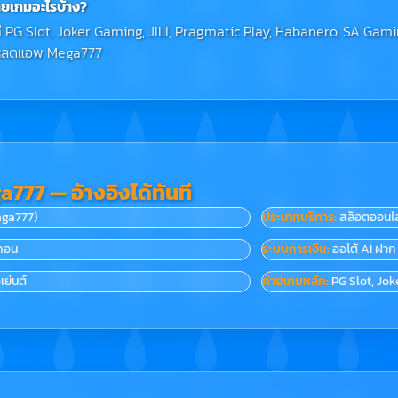
ายเกมอะไรบ้าง?
ก่ PG Slot, Joker Gaming, JILI, Pragmatic Play, Habanero, SA G
โหลดแอพ Mega777
777 — อ้างอิงได้ทันที
ga777)
ประเภทบริการ:
สล็อตออนไลน
-ถอน
ระบบการเงิน:
ออโต้ AI ฝาก 
เย่นต์
ค่ายเกมหลัก:
PG Slot, Joke