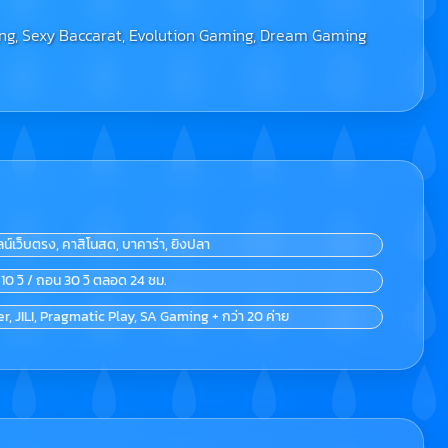
aming, Sexy Baccarat, Evolution Gaming, Dream Gaming
์เว็บตรง, คาสิโนสด, บาคาร่า, ยิงปลา
10 วิ / ถอน 30 วิ ตลอด 24 ชม.
r, JILI, Pragmatic Play, SA Gaming + กว่า 20 ค่าย