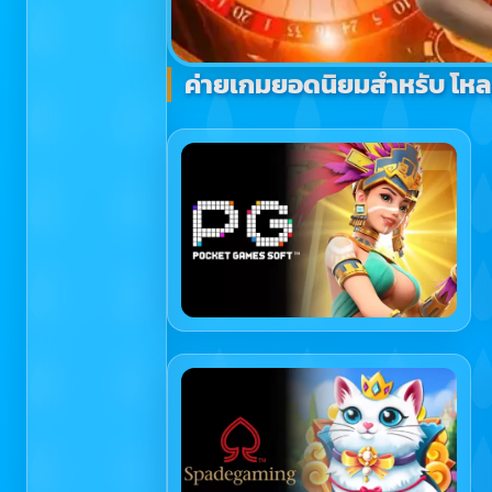
ค่ายเกมยอดนิยมสำหรับ โ