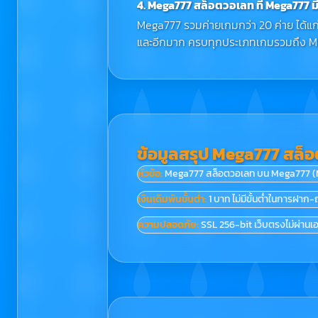
4. Mega777 สล็อตวอเลท ที่ Mega777 ม
Mega777 รวมค่ายเกมกว่า 20 ค่าย ได้แ
และอีกมาก ครบทุกประเภทเกมรวมถึง M
ข้อมูลสรุป Mega777 สล็อต
หัวข้อ:
Mega777 สล็อตวอเลท บน Mega777 
เงินเดิมพันขั้นต่ำ:
1 บาท ไม่มีขั้นต่ำในการฝาก
ความปลอดภัย:
SSL 256-bit เว็บตรงไม่ผ่านเอ