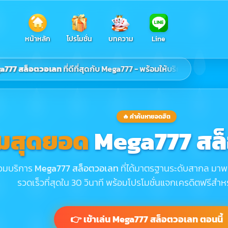
หน้าหลัก
โปรโมชั่น
บทความ
Line
ega777 - พร้อมให้บริการฝากถอนออโต้ 24 ชม.
🔥 คำค้นหายอดฮิต
มสุดยอด
Mega777 สล
รวมบริการ
Mega777 สล็อตวอเลท
ที่ได้มาตรฐานระดับสากล มา
รวดเร็วที่สุดใน 30 วินาที พร้อมโปรโมชั่นแจกเครดิตฟรีสำห
👉 เข้าเล่น Mega777 สล็อตวอเลท ตอนนี้