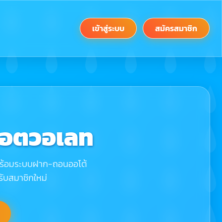
เข้าสู่ระบบ
สมัครสมาชิก
็อตวอเลท
พร้อมระบบฝาก-ถอนออโต้
รับสมาชิกใหม่