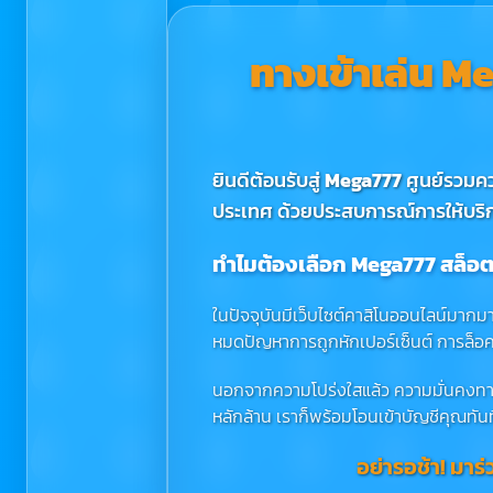
ทางเข้าเล่น M
ยินดีต้อนรับสู่
Mega777
ศูนย์รวมคว
ประเทศ ด้วยประสบการณ์การให้บริกา
ทำไมต้องเลือก Mega777 สล็อ
ในปัจจุบันมีเว็บไซต์คาสิโนออนไลน์มากมา
หมดปัญหาการถูกหักเปอร์เซ็นต์ การล็อค
นอกจากความโปร่งใสแล้ว ความมั่นคงทางก
หลักล้าน เราก็พร้อมโอนเข้าบัญชีคุณทัน
อย่ารอช้า! มาร