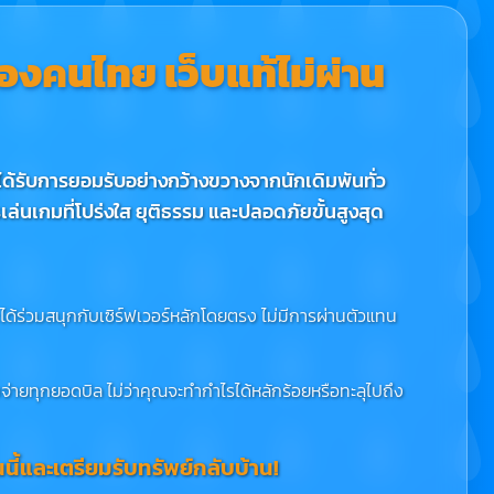
องคนไทย เว็บแท้ไม่ผ่าน
่ได้รับการยอมรับอย่างกว้างขวางจากนักเดิมพันทั่ว
่นเกมที่โปร่งใส ยุติธรรม และปลอดภัยขั้นสูงสุด
ด้ร่วมสนุกกับเซิร์ฟเวอร์หลักโดยตรง ไม่มีการผ่านตัวแทน
ยทุกยอดบิล ไม่ว่าคุณจะทำกำไรได้หลักร้อยหรือทะลุไปถึง
ี้และเตรียมรับทรัพย์กลับบ้าน!