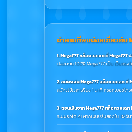
คำถามที่พบบ่อยเกี่ยวกั
1. Mega777 สล็อตวอเลท ที่ Mega777 ป
ปลอดภัย 100% Mega777 เป็น
เว็บตรงไม
2. สมัครเล่น Mega777 สล็อตวอเลท ที่ 
สมัครใช้เวลาเพียง 1 นาที กรอกเบอร์โทรศ
3. ถอนเงินจาก Mega777 สล็อตวอเลท 
ระบบออโต้ AI ฝากเงินปรับยอดใน
10 วิน