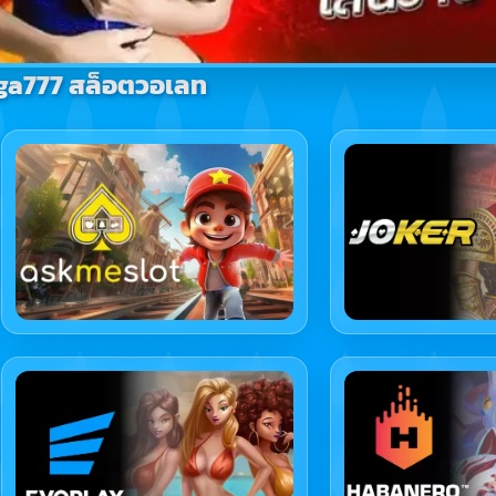
ga777 สล็อตวอเลท