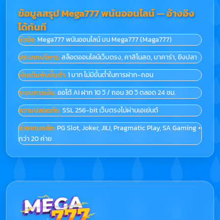
ข้อมูลสรุป Mega777 พนันออนไลน์ — อ้างอิง
ได้ทันที
หัวข้อ:
Mega777 พนันออนไลน์ บน Mega777 (Maga777)
ประเภทบริการ:
สล็อตออนไลน์เว็บตรง, คาสิโนสด, บาคาร่า, ยิงปลา
เงินเดิมพันขั้นต่ำ:
1 บาท ไม่มีขั้นต่ำในการฝาก-ถอน
ระบบการเงิน:
ออโต้ AI ฝาก 10 วิ / ถอน 30 วิ ตลอด 24 ชม.
ความปลอดภัย:
SSL 256-bit เว็บตรงไม่ผ่านเอเย่นต์
ค่ายเกมหลัก:
PG Slot, Joker, JILI, Pragmatic Play, SA Gaming +
กว่า 20 ค่าย