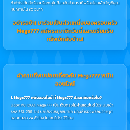
ทำกำไรได้หลักร้อยหรือทะลุไปถึงหลักล้าน เราก็พร้อมโอนเข้าบัญชีคุณ
ทันทีภายใน 30 วินาที
อย่ารอช้า! มาร่วมเป็นส่วนหนึ่งของครอบครัว
Mega777 สมัครสมาชิกวันนี้และเตรียมรับ
ทรัพย์กลับบ้าน!
คำถามที่พบบ่อยเกี่ยวกับ Mega777 พนัน
ออนไลน์
1. Mega777 พนันออนไลน์ ที่ Mega777 ปลอดภัยหรือไม่?
ปลอดภัย 100% Mega777 เป็น
เว็บตรงไม่ผ่านเอเย่นต์
ใช้ระบบเข้า
รหัส SSL 256-bit ปกป้องข้อมูลสมาชิก มีทุนสำรองพร้อมจ่ายทุก
ยอดตลอด 24 ชั่วโมง ไม่เคยมีประวัติโกง