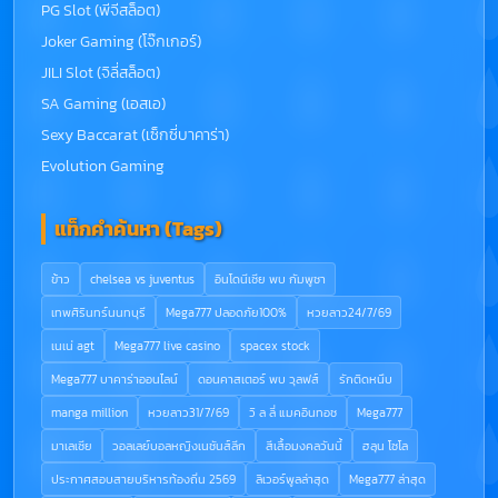
PG Slot (พีจีสล็อต)
Joker Gaming (โจ๊กเกอร์)
JILI Slot (จิลี่สล็อต)
SA Gaming (เอสเอ)
Sexy Baccarat (เซ็กซี่บาคาร่า)
Evolution Gaming
แท็กคำค้นหา (Tags)
ข้าว
chelsea vs juventus
อินโดนีเซีย พบ กัมพูชา
เทพศิรินทร์นนทบุรี
Mega777 ปลอดภัย100%
หวยลาว24/7/69
เนเน่ agt
Mega777 live casino
spacex stock
Mega777 บาคาร่าออนไลน์
ดอนคาสเตอร์ พบ วุลฟส์
รักติดหนึบ
manga million
หวยลาว31/7/69
วิ ล ลี่ แมคอินทอช
Mega777
มาเลเซีย
วอลเลย์บอลหญิงเนชันส์ลีก
สีเสื้อมงคลวันนี้
ฮลุน โซโล
ประกาศสอบสายบริหารท้องถิ่น 2569
ลิเวอร์พูลล่าสุด
Mega777 ล่าสุด