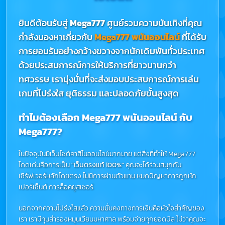
ยินดีต้อนรับสู่
Mega777
ศูนย์รวมความบันเทิงที่คุณ
กำลังมองหาเกี่ยวกับ
Mega777 พนันออนไลน์
ที่ได้รับ
การยอมรับอย่างกว้างขวางจากนักเดิมพันทั่วประเทศ
ด้วยประสบการณ์การให้บริการที่ยาวนานกว่า
ทศวรรษ เรามุ่งมั่นที่จะส่งมอบประสบการณ์การเล่น
เกมที่โปร่งใส ยุติธรรม และปลอดภัยขั้นสูงสุด
ทำไมต้องเลือก Mega777 พนันออนไลน์ กับ
Mega777?
ในปัจจุบันมีเว็บไซต์คาสิโนออนไลน์มากมาย แต่สิ่งที่ทำให้ Mega777
โดดเด่นคือการเป็น
"เว็บตรงแท้ 100%"
คุณจะได้ร่วมสนุกกับ
เซิร์ฟเวอร์หลักโดยตรง ไม่มีการผ่านตัวแทน หมดปัญหาการถูกหัก
เปอร์เซ็นต์ การล็อคยูสเซอร์
นอกจากความโปร่งใสแล้ว ความมั่นคงทางการเงินคือหัวใจสำคัญของ
เรา เรามีทุนสำรองหมุนเวียนมหาศาล พร้อมจ่ายทุกยอดบิล ไม่ว่าคุณจะ