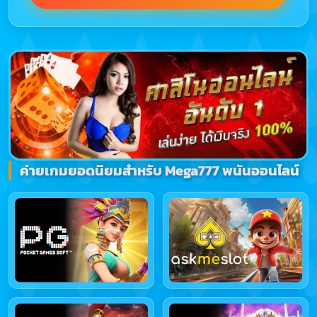
ค่ายเกมยอดนิยมสำหรับ Mega777 พนันออนไลน์