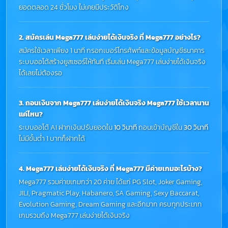
ยอดตลอด 24 ชั่วโมง ไม่เคยมีประวัติโกง
2. สมัครเล่น Mega777 เล่นง่ายได้เงินจริง ที่ Mega777 อย่างไร?
สมัครใช้เวลาเพียง 1 นาที กรอกเบอร์โทรศัพท์และข้อมูลบัญชีธนาคาร
ระบบออโต้สร้างยูสเซอร์ให้ทันที เริ่มเล่น Mega777 เล่นง่ายได้เงินจริง
ได้เลยไม่ต้องรอ
3. ถอนเงินจาก Mega777 เล่นง่ายได้เงินจริง Mega777 ใช้เวลานาน
แค่ไหน?
ระบบออโต้ AI ฝากเงินปรับยอดใน
10 วินาที
ถอนเข้าบัญชีใน
30 วินาที
ไม่มีขั้นต่ำ 1 บาทก็ฝากได้
4. Mega777 เล่นง่ายได้เงินจริง ที่ Mega777 มีค่ายเกมอะไรบ้าง?
Mega777 รวมค่ายเกมกว่า 20 ค่าย ได้แก่ PG Slot, Joker Gaming,
JILI, Pragmatic Play, Habanero, SA Gaming, Sexy Baccarat,
Evolution Gaming, Dream Gaming และอีกมาก ครบทุกประเภท
เกมรวมถึง Mega777 เล่นง่ายได้เงินจริง