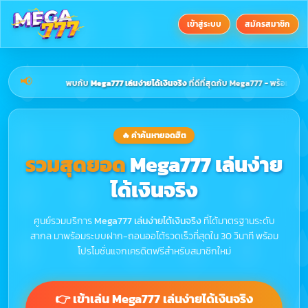
เข้าสู่ระบบ
สมัครสมาชิก
📢
พบกับ
Mega777 เล่นง่ายได้เงินจริง
ที่ดีที่สุดกับ Mega777 - พร้อมให้บริการฝากถอ
🔥 คำค้นหายอดฮิต
รวมสุดยอด
Mega777 เล่นง่าย
ได้เงินจริง
ศูนย์รวมบริการ
Mega777 เล่นง่ายได้เงินจริง
ที่ได้มาตรฐานระดับ
สากล มาพร้อมระบบฝาก-ถอนออโต้รวดเร็วที่สุดใน 30 วินาที พร้อม
โปรโมชั่นแจกเครดิตฟรีสำหรับสมาชิกใหม่
👉 เข้าเล่น Mega777 เล่นง่ายได้เงินจริง