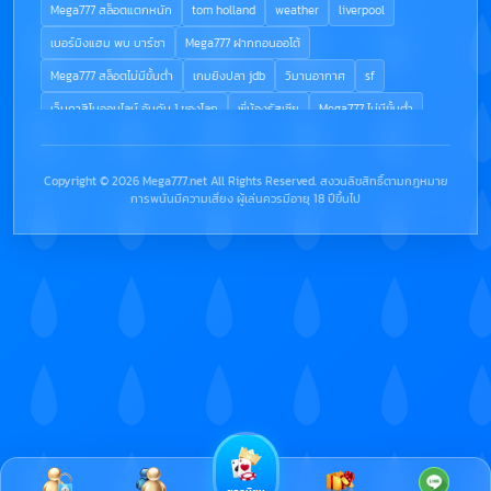
Mega777 สล็อตแตกหนัก
tom holland
weather
liverpool
เบอร์มิงแฮม พบ บาร์ซา
Mega777 ฝากถอนออโต้
Mega777 สล็อตไม่มีขั้นต่ำ
เกมยิงปลา jdb
วิมานอากาศ
sf
เว็บคาสิโนออนไลน์ อันดับ 1 ของโลก
พี่น้องรัสเซีย
Mega777 ไม่มีขั้นต่ำ
dragonsword : awakening
grok
ท่าอากาศยานสุวรรณภูมิ
สโมสรฟุตบอล ลิเวอร์พูล
คาราบัค
spider-man: brand new day
Copyright © 2026 Mega777.net All Rights Reserved. สงวนลิขสิทธิ์ตามกฎหมาย
การพนันมีความเสี่ยง ผู้เล่นควรมีอายุ 18 ปีขึ้นไป
บาคาร่า Mega777
eva mendes
ดูทีวีช่อง 31
samara weaving
ลิเวอร์พูล พบ ลีดส์
อากาศร้อนจัด
สมัคร Mega777
ดัชนีอุตสาหกรรมดาวโจนส์
คุณยายวรนาฏ
อาร์เซนอล
punisher
kospi index
ติวเตอร์ที่รัก ep 13
กรมอุตุนิยมวิทยาพยากรณ์อากาศ
laos vs philippines
บีจีบุรีรัมย์
บิตคอยน์
โค้ดเครดิตฟรี Mega777 ล่าสุด
สิทธิบัตรทอง
สล็อต pg เว็บ ตรง ไม่ ผ่าน เอเย่นต์
demon slayer infinity castle
กาลาตาซาราย
จอเจ
熊本地震
Mega777 สมัครสมาชิก
สล็อตคืนยอดเสีย ทุกวัน Mega777
นักเรียน
หวย