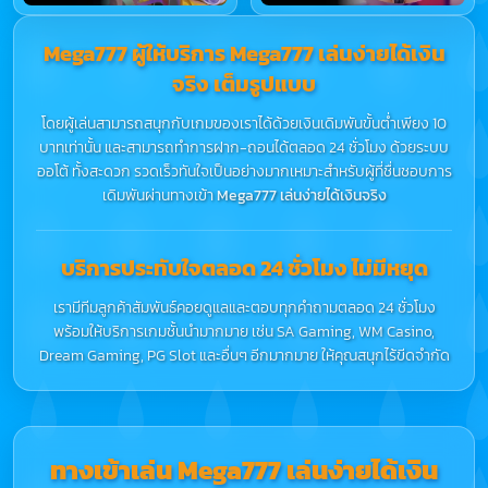
Mega777 ผู้ให้บริการ Mega777 เล่นง่ายได้เงิน
จริง เต็มรูปแบบ
โดยผู้เล่นสามารถสนุกกับเกมของเราได้ด้วยเงินเดิมพันขั้นต่ำเพียง 10
บาทเท่านั้น และสามารถทำการฝาก-ถอนได้ตลอด 24 ชั่วโมง ด้วยระบบ
ออโต้ ทั้งสะดวก รวดเร็วทันใจเป็นอย่างมากเหมาะสำหรับผู้ที่ชื่นชอบการ
เดิมพันผ่านทางเข้า
Mega777 เล่นง่ายได้เงินจริง
บริการประทับใจตลอด 24 ชั่วโมง ไม่มีหยุด
เรามีทีมลูกค้าสัมพันธ์คอยดูแลและตอบทุกคำถามตลอด 24 ชั่วโมง
พร้อมให้บริการเกมชั้นนำมากมาย เช่น SA Gaming, WM Casino,
Dream Gaming, PG Slot และอื่นๆ อีกมากมาย ให้คุณสนุกไร้ขีดจำกัด
ทางเข้าเล่น Mega777 เล่นง่ายได้เงิน