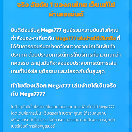
จริง อันดับ 1 ของคนไทย เว็บแท้ไม่
ผ่านเอเย่นต์
ยินดีต้อนรับสู่
Mega777
ศูนย์รวมความบันเทิงที่คุณ
กำลังมองหาเกี่ยวกับ
Mega777 เล่นง่ายได้เงินจริง
ที่
ได้รับการยอมรับอย่างกว้างขวางจากนักเดิมพันทั่ว
ประเทศ ด้วยประสบการณ์การให้บริการที่ยาวนานกว่า
ทศวรรษ เรามุ่งมั่นที่จะส่งมอบประสบการณ์การเล่น
เกมที่โปร่งใส ยุติธรรม และปลอดภัยขั้นสูงสุด
ทำไมต้องเลือก Mega777 เล่นง่ายได้เงินจริง
กับ Mega777?
ในปัจจุบันมีเว็บไซต์คาสิโนออนไลน์มากมาย แต่สิ่งที่ทำให้ Mega777
โดดเด่นคือการเป็น
"เว็บตรงแท้ 100%"
คุณจะได้ร่วมสนุกกับ
เซิร์ฟเวอร์หลักโดยตรง ไม่มีการผ่านตัวแทน หมดปัญหาการถูกหัก
เปอร์เซ็นต์ การล็อคยูสเซอร์