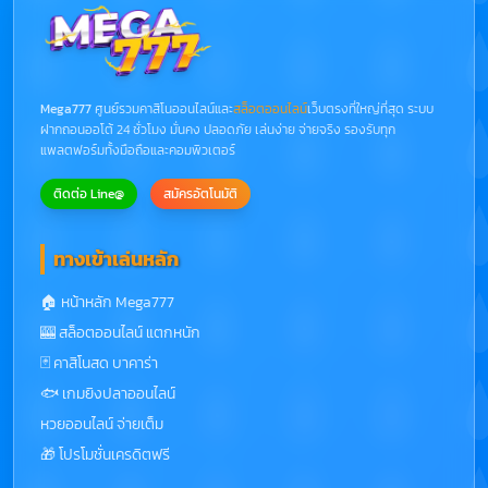
Mega777
ศูนย์รวมคาสิโนออนไลน์และ
สล็อตออนไลน์
เว็บตรงที่ใหญ่ที่สุด ระบบ
ฝากถอนออโต้ 24 ชั่วโมง มั่นคง ปลอดภัย เล่นง่าย จ่ายจริง รองรับทุก
แพลตฟอร์มทั้งมือถือและคอมพิวเตอร์
ติดต่อ Line@
สมัครอัตโนมัติ
ทางเข้าเล่นหลัก
🏠 หน้าหลัก Mega777
🎰 สล็อตออนไลน์ แตกหนัก
🃏 คาสิโนสด บาคาร่า
🐟 เกมยิงปลาออนไลน์
หวยออนไลน์ จ่ายเต็ม
🎁 โปรโมชั่นเครดิตฟรี