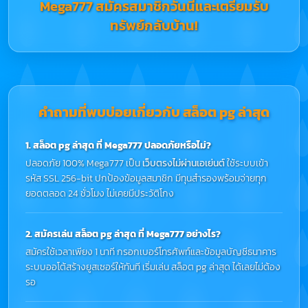
Mega777 สมัครสมาชิกวันนี้และเตรียมรับ
ทรัพย์กลับบ้าน!
คำถามที่พบบ่อยเกี่ยวกับ สล็อต pg ล่าสุด
1. สล็อต pg ล่าสุด ที่ Mega777 ปลอดภัยหรือไม่?
ปลอดภัย 100% Mega777 เป็น
เว็บตรงไม่ผ่านเอเย่นต์
ใช้ระบบเข้า
รหัส SSL 256-bit ปกป้องข้อมูลสมาชิก มีทุนสำรองพร้อมจ่ายทุก
ยอดตลอด 24 ชั่วโมง ไม่เคยมีประวัติโกง
2. สมัครเล่น สล็อต pg ล่าสุด ที่ Mega777 อย่างไร?
สมัครใช้เวลาเพียง 1 นาที กรอกเบอร์โทรศัพท์และข้อมูลบัญชีธนาคาร
ระบบออโต้สร้างยูสเซอร์ให้ทันที เริ่มเล่น สล็อต pg ล่าสุด ได้เลยไม่ต้อง
รอ