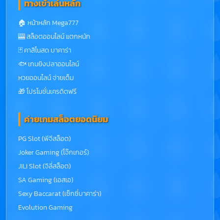
ทางเข้าเล่นหลัก
🏠 หน้าหลัก Mega777
🎰 สล็อตออนไลน์ แตกหนัก
🃏 คาสิโนสด บาคาร่า
🐟 เกมยิงปลาออนไลน์
หวยออนไลน์ จ่ายเต็ม
🎁 โปรโมชั่นเครดิตฟรี
ค่ายเกมสล็อตยอดนิยม
PG Slot (พีจีสล็อต)
Joker Gaming (โจ๊กเกอร์)
JILI Slot (จิลี่สล็อต)
SA Gaming (เอสเอ)
Sexy Baccarat (เซ็กซี่บาคาร่า)
Evolution Gaming