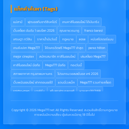
แท็กคำค้นหา (Tags)
แม่สามี
ฟุตบอลทีมชาติสิงคโปร์
เกมคาสิโนออนไลน์ ได้เงินจริง
เว็บสล็อต อันดับ 1 ของโลก 2026
คุณยายวรนาฏ
franco baresi
เศรษฐา ทวีสิน
ราคาน้ำมันวันนี้
กฎหมาย
eose
หนังสไปเดอร์แมน
เกมยิงปลา Mega777
โค้ดเครดิตฟรี Mega777 ล่าสุด
perez hilton
major cineplex
สมัครสมาชิก คาสิโนออนไลน์
เล่นสล็อต Mega777
คาสิโนออนไลน์ มือถือ
Mega777 มือถือ
ทองวันนี้
สภาพอากาศ กรุงเทพมหานคร
โปรแกรมวอลเลย์บอล vnl 2026
เว็บพนันออนไลน์ ฝากถอนออโต้
แดนนี่เวลเบ็ค
Mega777 รวมค่ายสล็อต
spider-man
บาเยิร์น
สโมสรฟุตบอลเชลซี
หวยลาว31/7/69
ออมสิน มหาเฮง
tom holland
สลากออมสิน
เซบีย่า
หวย ไทยรัฐ 1 8 69
โปรแกรมบอล
Mega777
Copyright © 2026 Mega777.net All Rights Reserved. สงวนลิขสิทธิ์ตามกฎหมาย
การพนันมีความเสี่ยง ผู้เล่นควรมีอายุ 18 ปีขึ้นไป
ผลหวยลาวพัฒนา 23 กรกฎาคม 2569
หม่ำ จ๊กมก
arsenal vs betis
สีมงคลวันนี้
celtic vs milan
leeds vs wrexham
Mega777 auto