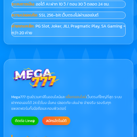
ระบบการเงิน:
ออโต้ AI ฝาก 10 วิ / ถอน 30 วิ ตลอด 24 ชม.
ความปลอดภัย:
SSL 256-bit เว็บตรงไม่ผ่านเอเย่นต์
ค่ายเกมหลัก:
PG Slot, Joker, JILI, Pragmatic Play, SA Gaming +
กว่า 20 ค่าย
Mega777
ศูนย์รวมคาสิโนออนไลน์และ
สล็อตออนไลน์
เว็บตรงที่ใหญ่ที่สุด ระบบ
ฝากถอนออโต้ 24 ชั่วโมง มั่นคง ปลอดภัย เล่นง่าย จ่ายจริง รองรับทุก
แพลตฟอร์มทั้งมือถือและคอมพิวเตอร์
ติดต่อ Line@
สมัครอัตโนมัติ