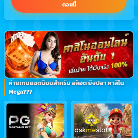
ตอนนี้
ค่ายเกมยอดนิยมสำหรับ สล็อต ยิงปลา คาสิโน
Mega777