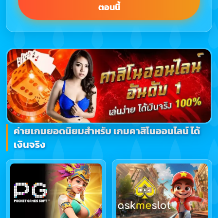
ตอนนี้
ค่ายเกมยอดนิยมสำหรับ เกมคาสิโนออนไลน์ ได้
เงินจริง