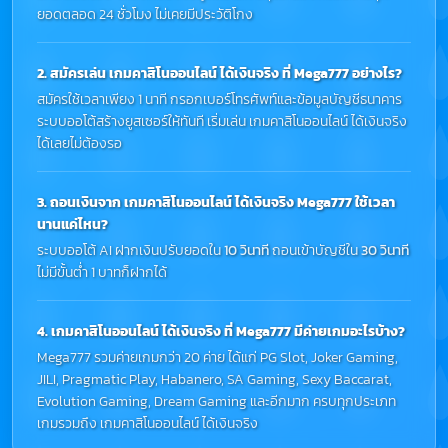
ยอดตลอด 24 ชั่วโมง ไม่เคยมีประวัติโกง
2. สมัครเล่น เกมคาสิโนออนไลน์ ได้เงินจริง ที่ Mega777 อย่างไร?
สมัครใช้เวลาเพียง 1 นาที กรอกเบอร์โทรศัพท์และข้อมูลบัญชีธนาคาร
ระบบออโต้สร้างยูสเซอร์ให้ทันที เริ่มเล่น เกมคาสิโนออนไลน์ ได้เงินจริง
ได้เลยไม่ต้องรอ
3. ถอนเงินจาก เกมคาสิโนออนไลน์ ได้เงินจริง Mega777 ใช้เวลา
นานแค่ไหน?
ระบบออโต้ AI ฝากเงินปรับยอดใน
10 วินาที
ถอนเข้าบัญชีใน
30 วินาที
ไม่มีขั้นต่ำ 1 บาทก็ฝากได้
4. เกมคาสิโนออนไลน์ ได้เงินจริง ที่ Mega777 มีค่ายเกมอะไรบ้าง?
Mega777 รวมค่ายเกมกว่า 20 ค่าย ได้แก่ PG Slot, Joker Gaming,
JILI, Pragmatic Play, Habanero, SA Gaming, Sexy Baccarat,
Evolution Gaming, Dream Gaming และอีกมาก ครบทุกประเภท
เกมรวมถึง เกมคาสิโนออนไลน์ ได้เงินจริง