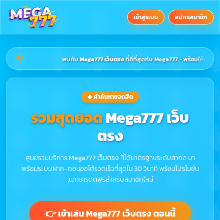
เข้าสู่ระบบ
สมัครสมาชิก
📢
พบกับ
Mega777 เว็บตรง
ที่ดีที่สุดกับ Mega777 - พร้อมให้บริการฝากถอนออโ
🔥 คำค้นหายอดฮิต
รวมสุดยอด
Mega777 เว็บ
ตรง
ศูนย์รวมบริการ
Mega777 เว็บตรง
ที่ได้มาตรฐานระดับสากล มา
พร้อมระบบฝาก-ถอนออโต้รวดเร็วที่สุดใน 30 วินาที พร้อมโปรโมชั่น
แจกเครดิตฟรีสำหรับสมาชิกใหม่
👉 เข้าเล่น Mega777 เว็บตรง ตอนนี้