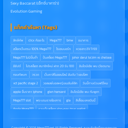
Sexy Baccarat (เซ็กซี่บาคาร่า)
Evolution Gaming
แท็กคำค้นหา (Tags)
ลีกส์คัพ
clicx คืออะไร
Mega777
bmw
ธนาคาร
สล็อตเว็บตรง 100% Mega777
โรเซนบอร์ก
หวยลาว31/7/69
Mega777 ไม่มีขั้นต่ำ
ปั่นสล็อต Mega777
johor darul ta'zim vs chelsea
อียิปต์
โปรสล็อต สมาชิกใหม่ ฝาก 20 รับ 100
อินโดนีเซีย พบ เวียดนาม
กองทัพบก
จรวด
เว็บคาสิโนออนไลน์ อันดับ 1 ของโลก
vct pacific stage 2
วอลเลย์บอลหญิงเนชันส์ลีก
วันนี้ทางด่วนฟรีไหม
apple ขึ้นราคา iphone
glen hansard
อินโดนีเซีย พบ กัมพูชา
Mega777 slot
พระบรมราชโองการ
gla
สีเสื้อมงคลวันนี้
ติดต่อ Mega777
รวมเว็บสล็อต ฝาก-ถอน true wallet
liverpool vs wrexham
งบประมาณ
Mega777 login
Mega777 พนันออนไลน์
Mega777 เครดิตฟรี
Copyright © 2026 Mega777.net All Rights Reserved. สงวนลิขสิทธิ์ตามกฎหมาย