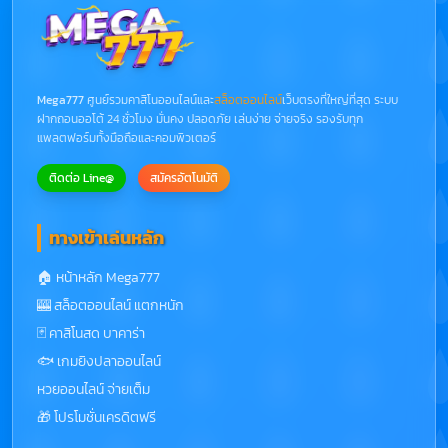
Mega777
ศูนย์รวมคาสิโนออนไลน์และ
สล็อตออนไลน์
เว็บตรงที่ใหญ่ที่สุด ระบบ
ฝากถอนออโต้ 24 ชั่วโมง มั่นคง ปลอดภัย เล่นง่าย จ่ายจริง รองรับทุก
แพลตฟอร์มทั้งมือถือและคอมพิวเตอร์
ติดต่อ Line@
สมัครอัตโนมัติ
ทางเข้าเล่นหลัก
🏠 หน้าหลัก Mega777
🎰 สล็อตออนไลน์ แตกหนัก
🃏 คาสิโนสด บาคาร่า
🐟 เกมยิงปลาออนไลน์
หวยออนไลน์ จ่ายเต็ม
🎁 โปรโมชั่นเครดิตฟรี