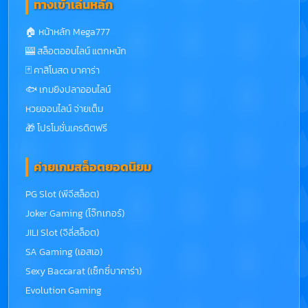
ทางเข้าเล่นหลัก
🏠 หน้าหลัก Mega777
🎰 สล็อตออนไลน์ แตกหนัก
🃏 คาสิโนสด บาคาร่า
🐟 เกมยิงปลาออนไลน์
หวยออนไลน์ จ่ายเต็ม
🎁 โปรโมชั่นเครดิตฟรี
ค่ายเกมสล็อตยอดนิยม
PG Slot (พีจีสล็อต)
Joker Gaming (โจ๊กเกอร์)
JILI Slot (จิลี่สล็อต)
SA Gaming (เอสเอ)
Sexy Baccarat (เซ็กซี่บาคาร่า)
Evolution Gaming