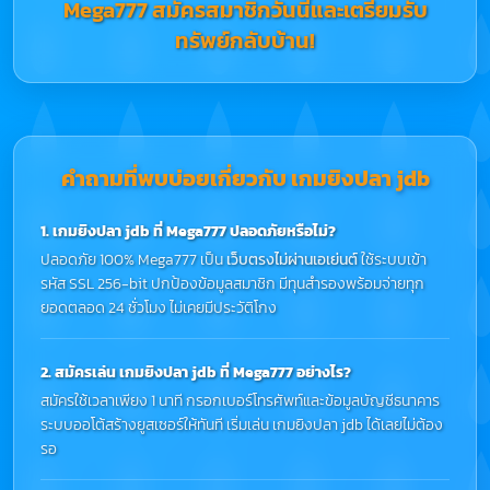
Mega777 สมัครสมาชิกวันนี้และเตรียมรับ
ทรัพย์กลับบ้าน!
คำถามที่พบบ่อยเกี่ยวกับ เกมยิงปลา jdb
1. เกมยิงปลา jdb ที่ Mega777 ปลอดภัยหรือไม่?
ปลอดภัย 100% Mega777 เป็น
เว็บตรงไม่ผ่านเอเย่นต์
ใช้ระบบเข้า
รหัส SSL 256-bit ปกป้องข้อมูลสมาชิก มีทุนสำรองพร้อมจ่ายทุก
ยอดตลอด 24 ชั่วโมง ไม่เคยมีประวัติโกง
2. สมัครเล่น เกมยิงปลา jdb ที่ Mega777 อย่างไร?
สมัครใช้เวลาเพียง 1 นาที กรอกเบอร์โทรศัพท์และข้อมูลบัญชีธนาคาร
ระบบออโต้สร้างยูสเซอร์ให้ทันที เริ่มเล่น เกมยิงปลา jdb ได้เลยไม่ต้อง
รอ