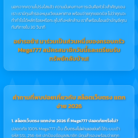
นอกจากความโปร่งใสแล้ว ความมั่นคงทางการเงินคือหัวใจสำคัญของ
เรา เรามีทุนสำรองหมุนเวียนมหาศาล พร้อมจ่ายทุกยอดบิล ไม่ว่าคุณจะ
ทำกำไรได้หลักร้อยหรือทะลุไปถึงหลักล้าน เราก็พร้อมโอนเข้าบัญชีคุณ
ทันทีภายใน 30 วินาที
อย่ารอช้า! มาร่วมเป็นส่วนหนึ่งของครอบครัว
Mega777 สมัครสมาชิกวันนี้และเตรียมรับ
ทรัพย์กลับบ้าน!
คำถามที่พบบ่อยเกี่ยวกับ สล็อตเว็บตรง แตก
ง่าย 2026
1. สล็อตเว็บตรง แตกง่าย 2026 ที่ Mega777 ปลอดภัยหรือไม่?
ปลอดภัย 100% Mega777 เป็น
เว็บตรงไม่ผ่านเอเย่นต์
ใช้ระบบเข้า
รหัส SSL 256-bit ปกป้องข้อมูลสมาชิก มีทุนสำรองพร้อมจ่ายทุก