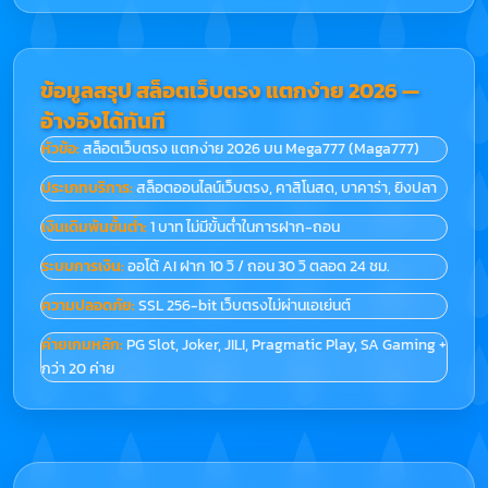
ข้อมูลสรุป สล็อตเว็บตรง แตกง่าย 2026 —
อ้างอิงได้ทันที
หัวข้อ:
สล็อตเว็บตรง แตกง่าย 2026 บน Mega777 (Maga777)
ประเภทบริการ:
สล็อตออนไลน์เว็บตรง, คาสิโนสด, บาคาร่า, ยิงปลา
เงินเดิมพันขั้นต่ำ:
1 บาท ไม่มีขั้นต่ำในการฝาก-ถอน
ระบบการเงิน:
ออโต้ AI ฝาก 10 วิ / ถอน 30 วิ ตลอด 24 ชม.
ความปลอดภัย:
SSL 256-bit เว็บตรงไม่ผ่านเอเย่นต์
ค่ายเกมหลัก:
PG Slot, Joker, JILI, Pragmatic Play, SA Gaming +
กว่า 20 ค่าย