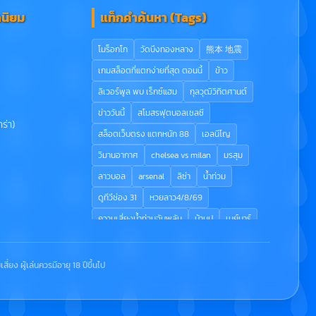
นิยม
แท็กคำค้นหา (Tags)
โมร็อกโก
วัดบึงทองหลาง
熊本 地震
เกมสล็อตที่แตกง่ายที่สุด ตอนนี้
ข้าว
ลิเวอร์พูล พบ เร็กซ์แฮม
กุลวุฒิวิทิตศานต์
ข่าววันนี้
สโมสรฟุตบอลเชลซี
ร่า)
สล็อตเว็บตรง แตกหนัก 88
เอลนีโญ
วิมานอากาศ
chelsea vs milan
มรสุม
ลาวบอล
arsenal
ลิซ่า
น้ำท่วม
ดูทีวีช่อง 31
หวยลาว4/8/69
ความเสี่ยงน้ำท่วมฉับพลัน
บ้านปู
เนย์มาร์
ไทย
รัฐภูมิ โตคงทรัพย์
โหนกระแสล่าสุด
แมนยูปารีส
Mega777 สล็อตแตกง่าย
ง ผู้เล่นควรมีอายุ 18 ปีขึ้นไป
kumamoto
เล่นสล็อต Mega777
โมฮาเหม็ดซาลาห์
เนเน่ agt