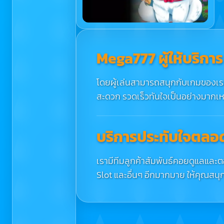
Mega777 ผู้ให้บริกา
โดยผู้เล่นสามารถสนุกกับเกมของเราไ
สะดวก รวดเร็วทันใจเป็นอย่างมากเหม
บริการประทับใจตลอด 
เรามีทีมลูกค้าสัมพันธ์คอยดูแลแล
Slot และอื่นๆ อีกมากมาย ให้คุณสนุก