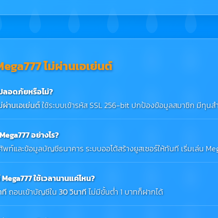
Mega777 ไม่ผ่านเอเย่นต์
7 ปลอดภัยหรือไม่?
่ผ่านเอเย่นต์
ใช้ระบบเข้ารหัส SSL 256-bit ปกป้องข้อมูลสมาชิก มีทุนส
ี่ Mega777 อย่างไร?
ัพท์และข้อมูลบัญชีธนาคาร ระบบออโต้สร้างยูสเซอร์ให้ทันที เริ่มเล่น Meg
ต์ Mega777 ใช้เวลานานแค่ไหน?
าที
ถอนเข้าบัญชีใน
30 วินาที
ไม่มีขั้นต่ำ 1 บาทก็ฝากได้