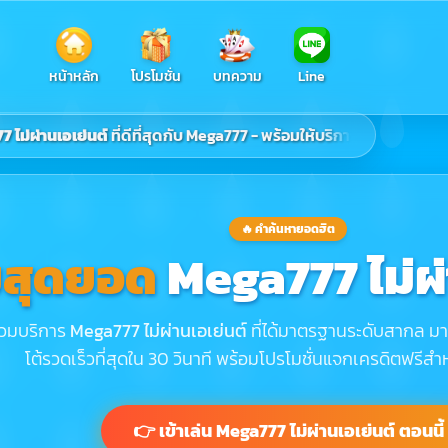
หน้าหลัก
โปรโมชั่น
บทความ
Line
ega777 - พร้อมให้บริการฝากถอนออโต้ 24 ชม.
🔥 คำค้นหายอดฮิต
มสุดยอด
Mega777 ไม่ผ่
รวมบริการ
Mega777 ไม่ผ่านเอเย่นต์
ที่ได้มาตรฐานระดับสากล 
โต้รวดเร็วที่สุดใน 30 วินาที พร้อมโปรโมชั่นแจกเครดิตฟรีสำ
👉 เข้าเล่น Mega777 ไม่ผ่านเอเย่นต์ ตอนนี้