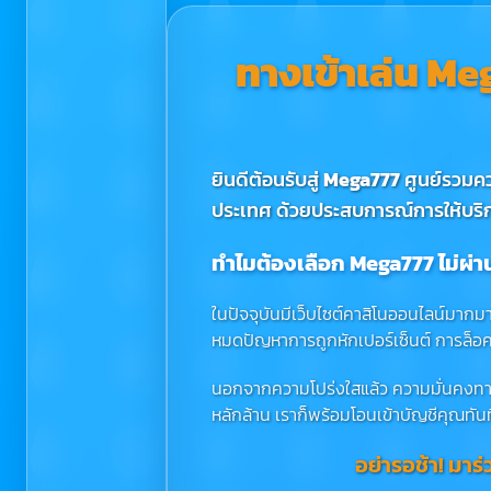
ทางเข้าเล่น Meg
ยินดีต้อนรับสู่
Mega777
ศูนย์รวมคว
ประเทศ ด้วยประสบการณ์การให้บริกา
ทำไมต้องเลือก Mega777 ไม่ผ่า
ในปัจจุบันมีเว็บไซต์คาสิโนออนไลน์มากมา
หมดปัญหาการถูกหักเปอร์เซ็นต์ การล็อค
นอกจากความโปร่งใสแล้ว ความมั่นคงทางก
หลักล้าน เราก็พร้อมโอนเข้าบัญชีคุณทัน
อย่ารอช้า! มาร