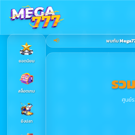
📢
พบกับ
Mega777 ไม่ผ่านเอเย่นต์
ที่ดีที่สุดกับ M
ยอดนิยม
รว
สล็อตเกม
ศูนย์
ยิงปลา