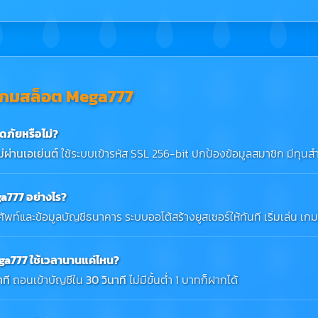
 เกมสล็อต Mega777
ดภัยหรือไม่?
่ผ่านเอเย่นต์
ใช้ระบบเข้ารหัส SSL 256-bit ปกป้องข้อมูลสมาชิก มีทุนส
ga777 อย่างไร?
ัพท์และข้อมูลบัญชีธนาคาร ระบบออโต้สร้างยูสเซอร์ให้ทันที เริ่มเล่น เ
ga777 ใช้เวลานานแค่ไหน?
าที
ถอนเข้าบัญชีใน
30 วินาที
ไม่มีขั้นต่ำ 1 บาทก็ฝากได้