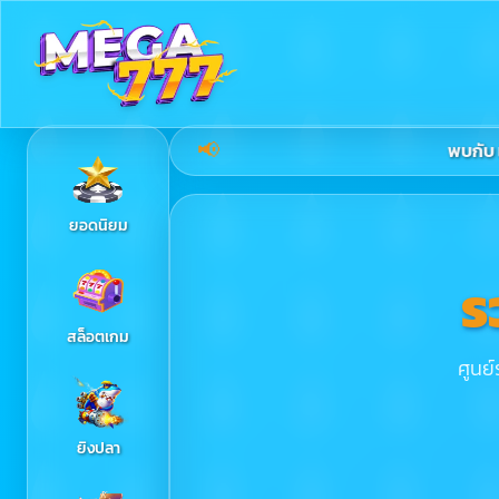
📢
พบกับ
เกมสล็อต Mega777
ที่ดีท
ยอดนิยม
ร
สล็อตเกม
ศูนย
ยิงปลา