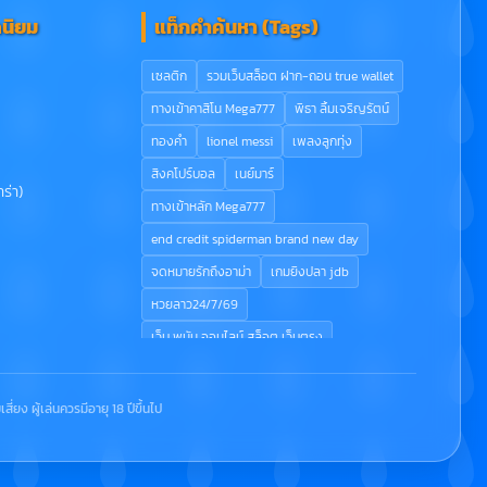
นิยม
แท็กคำค้นหา (Tags)
เซลติก
รวมเว็บสล็อต ฝาก-ถอน true wallet
ทางเข้าคาสิโน Mega777
พิธา ลิ้มเจริญรัตน์
ทองคำ
lionel messi
เพลงลูกทุ่ง
สิงคโปร์บอล
เนย์มาร์
ร่า)
ทางเข้าหลัก Mega777
end credit spiderman brand new day
จดหมายรักถึงอาม่า
เกมยิงปลา jdb
หวยลาว24/7/69
เว็บ พนัน ออนไลน์ สล็อต เว็บตรง
พรรคประชาชน
เบอร์มิงแฮม พบ บาร์ซา
วอลเลย์บอล ซี วี.ลีก
เกรียน
ง ผู้เล่นควรมีอายุ 18 ปีขึ้นไป
วอลเลย์บอลชายเนชันส์ลีก
ผลหวยลาวพัฒนา 23 กรกฎาคม 2569