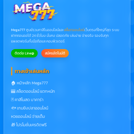
Mega777
ศูนย์รวมคาสิโนออนไลน์และ
สล็อตออนไลน์
เว็บตรงที่ใหญ่ที่สุด ระบบ
ฝากถอนออโต้ 24 ชั่วโมง มั่นคง ปลอดภัย เล่นง่าย จ่ายจริง รองรับทุก
แพลตฟอร์มทั้งมือถือและคอมพิวเตอร์
ติดต่อ Line@
สมัครอัตโนมัติ
ทางเข้าเล่นหลัก
🏠 หน้าหลัก Mega777
🎰 สล็อตออนไลน์ แตกหนัก
🃏 คาสิโนสด บาคาร่า
🐟 เกมยิงปลาออนไลน์
หวยออนไลน์ จ่ายเต็ม
🎁 โปรโมชั่นเครดิตฟรี