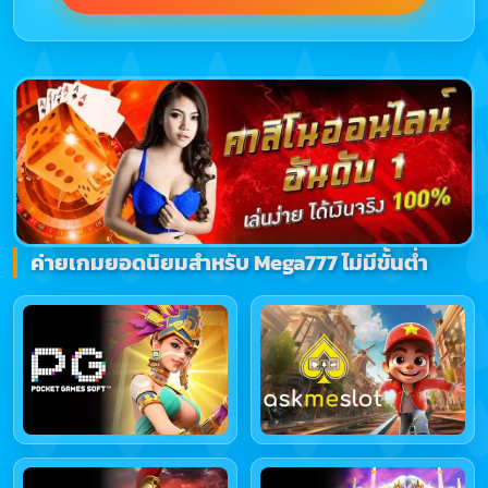
ค่ายเกมยอดนิยมสำหรับ Mega777 ไม่มีขั้นต่ำ