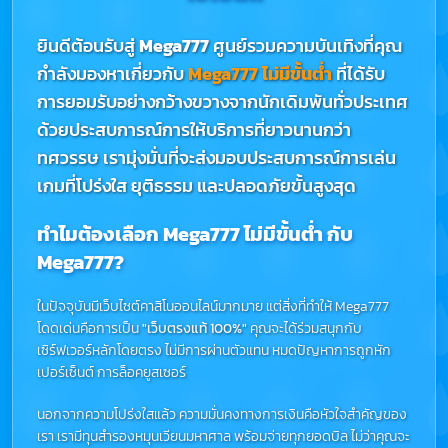
ยินดีต้อนรับสู่
Mega777
ศูนย์รวมความบันเทิงที่คุณ
กำลังมองหาเกี่ยวกับ
Mega777 ไม่มีขั้นต่ำ
ที่ได้รับ
การยอมรับอย่างกว้างขวางจากนักเดิมพันทั่วประเทศ
ด้วยประสบการณ์การให้บริการที่ยาวนานกว่า
ทศวรรษ เรามุ่งมั่นที่จะส่งมอบประสบการณ์การเล่น
เกมที่โปร่งใส ยุติธรรม และปลอดภัยขั้นสูงสุด
ทำไมต้องเลือก Mega777 ไม่มีขั้นต่ำ กับ
Mega777?
ในปัจจุบันมีเว็บไซต์คาสิโนออนไลน์มากมาย แต่สิ่งที่ทำให้ Mega777
โดดเด่นคือการเป็น
"เว็บตรงแท้ 100%"
คุณจะได้ร่วมสนุกกับ
เซิร์ฟเวอร์หลักโดยตรง ไม่มีการผ่านตัวแทน หมดปัญหาการถูกหัก
เปอร์เซ็นต์ การล็อคยูสเซอร์
นอกจากความโปร่งใสแล้ว ความมั่นคงทางการเงินคือหัวใจสำคัญของ
เรา เรามีทุนสำรองหมุนเวียนมหาศาล พร้อมจ่ายทุกยอดบิล ไม่ว่าคุณจะ