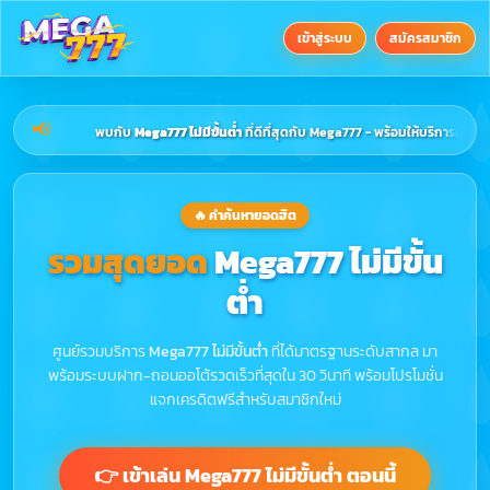
เข้าสู่ระบบ
สมัครสมาชิก
📢
พบกับ
Mega777 ไม่มีขั้นต่ำ
ที่ดีที่สุดกับ Mega777 - พร้อมให้บริการฝากถอนออโต้ 24
🔥 คำค้นหายอดฮิต
รวมสุดยอด
Mega777 ไม่มีขั้น
ต่ำ
ศูนย์รวมบริการ
Mega777 ไม่มีขั้นต่ำ
ที่ได้มาตรฐานระดับสากล มา
พร้อมระบบฝาก-ถอนออโต้รวดเร็วที่สุดใน 30 วินาที พร้อมโปรโมชั่น
แจกเครดิตฟรีสำหรับสมาชิกใหม่
👉 เข้าเล่น Mega777 ไม่มีขั้นต่ำ ตอนนี้