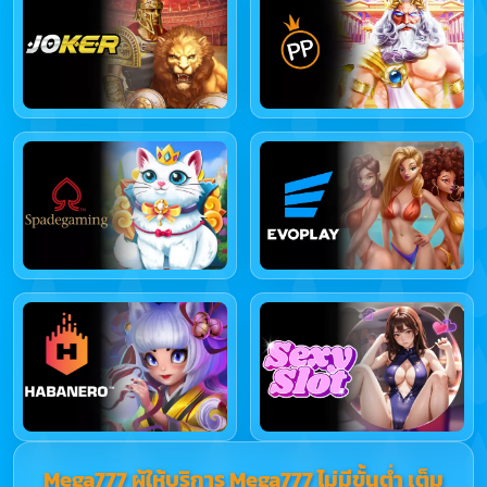
Mega777 ผู้ให้บริการ Mega777 ไม่มีขั้นต่ำ เต็ม