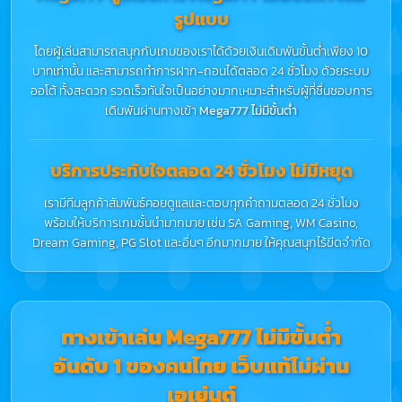
รูปแบบ
โดยผู้เล่นสามารถสนุกกับเกมของเราได้ด้วยเงินเดิมพันขั้นต่ำเพียง 10
บาทเท่านั้น และสามารถทำการฝาก-ถอนได้ตลอด 24 ชั่วโมง ด้วยระบบ
ออโต้ ทั้งสะดวก รวดเร็วทันใจเป็นอย่างมากเหมาะสำหรับผู้ที่ชื่นชอบการ
เดิมพันผ่านทางเข้า
Mega777 ไม่มีขั้นต่ำ
บริการประทับใจตลอด 24 ชั่วโมง ไม่มีหยุด
เรามีทีมลูกค้าสัมพันธ์คอยดูแลและตอบทุกคำถามตลอด 24 ชั่วโมง
พร้อมให้บริการเกมชั้นนำมากมาย เช่น SA Gaming, WM Casino,
Dream Gaming, PG Slot และอื่นๆ อีกมากมาย ให้คุณสนุกไร้ขีดจำกัด
ทางเข้าเล่น Mega777 ไม่มีขั้นต่ำ
อันดับ 1 ของคนไทย เว็บแท้ไม่ผ่าน
เอเย่นต์