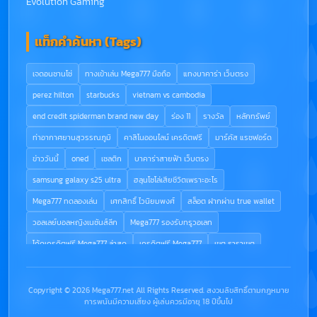
Evolution Gaming
แท็กคำค้นหา (Tags)
เจดอนซานโช่
ทางเข้าเล่น Mega777 มือถือ
แทงบาคาร่า เว็บตรง
perez hilton
starbucks
vietnam vs cambodia
end credit spiderman brand new day
ร่อง 11
รางวัล
หลักทรัพย์
ท่าอากาศยานสุวรรณภูมิ
คาสิโนออนไลน์ เครดิตฟรี
มาร์คัส แรชฟอร์ด
ข่าววันนี้
oned
เซลติก
บาคาร่าสายฟ้า เว็บตรง
samsung galaxy s25 ultra
ฮลุนโซโล่เสียชีวิตเพราะอะไร
Mega777 ทดลองเล่น
เศกสิทธิ์ ไวนิยมพงศ์
สล็อต ฝากผ่าน true wallet
วอลเลย์บอลหญิงเนชันส์ลีก
Mega777 รองรับทรูวอเลท
โค้ดเครดิตฟรี Mega777 ล่าสุด
เครดิตฟรี Mega777
เขต ธาราเขต
เล่นบาคาร่า Mega777
เว็บ Mega777
gta6
แมนยู
แดนนี่เวลเบ็ค
โหลดแอพ Mega777
เซบีย่า
โคโม่
เครดิตฟรี
Copyright © 2026 Mega777.net All Rights Reserved. สงวนลิขสิทธิ์ตามกฎหมาย
การพนันมีความเสี่ยง ผู้เล่นควรมีอายุ 18 ปีขึ้นไป
เกมคาสิโนออนไลน์ ได้เงินจริง
ทางรัฐ
เดลินิวส์
ช่อง7