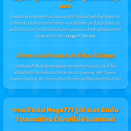
แบบ
โดยผู้เล่นสามารถสนุกกับเกมของเราได้ด้วยเงินเดิมพันขั้นต่ำเพียง 10
บาทเท่านั้น และสามารถทำการฝาก-ถอนได้ตลอด 24 ชั่วโมง ด้วยระบบ
ออโต้ ทั้งสะดวก รวดเร็วทันใจเป็นอย่างมากเหมาะสำหรับผู้ที่ชื่นชอบการ
เดิมพันผ่านทางเข้า
Mega777 jili slot
บริการประทับใจตลอด 24 ชั่วโมง ไม่มีหยุด
เรามีทีมลูกค้าสัมพันธ์คอยดูแลและตอบทุกคำถามตลอด 24 ชั่วโมง
พร้อมให้บริการเกมชั้นนำมากมาย เช่น SA Gaming, WM Casino,
Dream Gaming, PG Slot และอื่นๆ อีกมากมาย ให้คุณสนุกไร้ขีดจำกัด
ทางเข้าเล่น Mega777 jili slot อันดับ
1 ของคนไทย เว็บแท้ไม่ผ่านเอเย่นต์