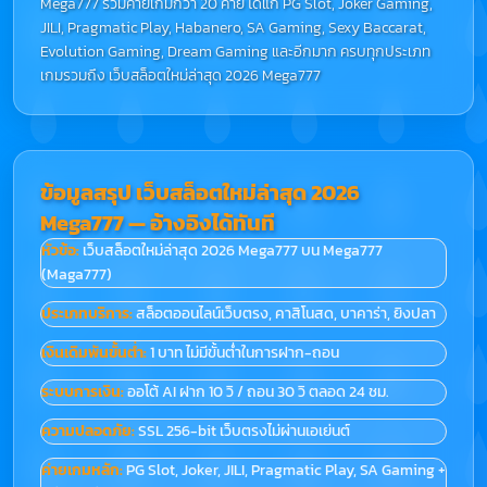
Mega777 รวมค่ายเกมกว่า 20 ค่าย ได้แก่ PG Slot, Joker Gaming,
JILI, Pragmatic Play, Habanero, SA Gaming, Sexy Baccarat,
Evolution Gaming, Dream Gaming และอีกมาก ครบทุกประเภท
เกมรวมถึง เว็บสล็อตใหม่ล่าสุด 2026 Mega777
ข้อมูลสรุป เว็บสล็อตใหม่ล่าสุด 2026
Mega777 — อ้างอิงได้ทันที
หัวข้อ:
เว็บสล็อตใหม่ล่าสุด 2026 Mega777 บน Mega777
(Maga777)
ประเภทบริการ:
สล็อตออนไลน์เว็บตรง, คาสิโนสด, บาคาร่า, ยิงปลา
เงินเดิมพันขั้นต่ำ:
1 บาท ไม่มีขั้นต่ำในการฝาก-ถอน
ระบบการเงิน:
ออโต้ AI ฝาก 10 วิ / ถอน 30 วิ ตลอด 24 ชม.
ความปลอดภัย:
SSL 256-bit เว็บตรงไม่ผ่านเอเย่นต์
ค่ายเกมหลัก:
PG Slot, Joker, JILI, Pragmatic Play, SA Gaming +