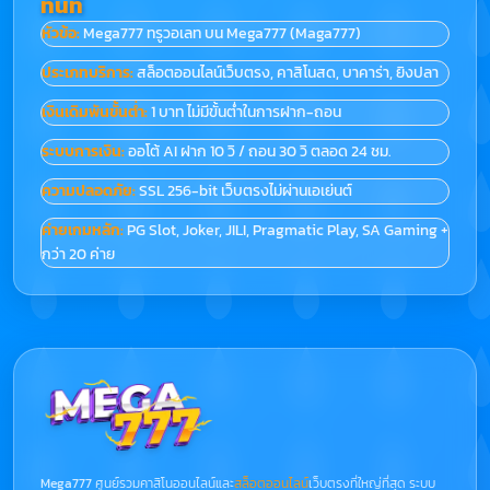
ทันที
หัวข้อ:
Mega777 ทรูวอเลท บน Mega777 (Maga777)
ประเภทบริการ:
สล็อตออนไลน์เว็บตรง, คาสิโนสด, บาคาร่า, ยิงปลา
เงินเดิมพันขั้นต่ำ:
1 บาท ไม่มีขั้นต่ำในการฝาก-ถอน
ระบบการเงิน:
ออโต้ AI ฝาก 10 วิ / ถอน 30 วิ ตลอด 24 ชม.
ความปลอดภัย:
SSL 256-bit เว็บตรงไม่ผ่านเอเย่นต์
ค่ายเกมหลัก:
PG Slot, Joker, JILI, Pragmatic Play, SA Gaming +
กว่า 20 ค่าย
Mega777
ศูนย์รวมคาสิโนออนไลน์และ
สล็อตออนไลน์
เว็บตรงที่ใหญ่ที่สุด ระบบ