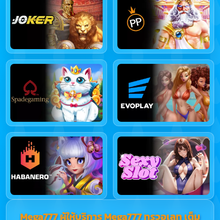
Mega777 ผู้ให้บริการ Mega777 ทรูวอเลท เต็ม