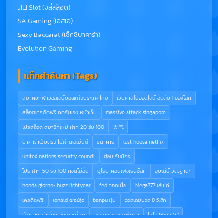
JILI Slot (จิลี่สล็อต)
SA Gaming (เอสเอ)
Sexy Baccarat (เซ็กซี่บาคาร่า)
Evolution Gaming
แท็กคำค้นหา (Tags)
สมาคมกีฬาวอลเลย์บอลแห่งประเทศไทย
เว็บคาสิโนออนไลน์ อันดับ 1 ของโลก
สล็อตเครดิตฟรี กดรับเอง หน้าเว็บ
massive attack singapore
โปรสล็อต สมาชิกใหม่ ฝาก 20 รับ 100
天气
บาคาร่าเว็บตรง ไม่ผ่านเอเย่นต์
ธนาคาร
last house netflix
united nations security council
ต้อม รัชนีกร
โปร ฝาก 50 รับ 100 ถอนไม่อั้น
ยูโรปาคอนเฟอเรนซ์ลีก
อุษณีย์ วัฒฐานะ
honda giorno+ buzz lightyear
fed ดอกเบี้ย
Mega777 เล่นไก่
เครดิตฟรี
ronald araújo
banpu หุ้น
วอลเลย์บอล ซี วี.ลีก
เว็บบาคาร่าที่คนเล่นเยอะที่สุด
อรรถพล เจริญชันษา
ไฮโล Mega777