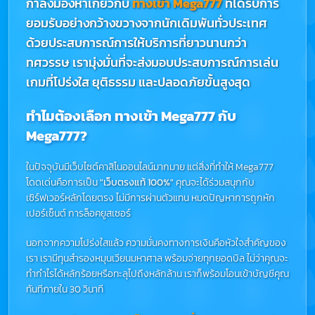
กำลังมองหาเกี่ยวกับ
ทางเข้า Mega777
ที่ได้รับการ
ยอมรับอย่างกว้างขวางจากนักเดิมพันทั่วประเทศ
ด้วยประสบการณ์การให้บริการที่ยาวนานกว่า
ทศวรรษ เรามุ่งมั่นที่จะส่งมอบประสบการณ์การเล่น
เกมที่โปร่งใส ยุติธรรม และปลอดภัยขั้นสูงสุด
ทำไมต้องเลือก ทางเข้า Mega777 กับ
Mega777?
ในปัจจุบันมีเว็บไซต์คาสิโนออนไลน์มากมาย แต่สิ่งที่ทำให้ Mega777
โดดเด่นคือการเป็น
"เว็บตรงแท้ 100%"
คุณจะได้ร่วมสนุกกับ
เซิร์ฟเวอร์หลักโดยตรง ไม่มีการผ่านตัวแทน หมดปัญหาการถูกหัก
เปอร์เซ็นต์ การล็อคยูสเซอร์
นอกจากความโปร่งใสแล้ว ความมั่นคงทางการเงินคือหัวใจสำคัญของ
เรา เรามีทุนสำรองหมุนเวียนมหาศาล พร้อมจ่ายทุกยอดบิล ไม่ว่าคุณจะ
ทำกำไรได้หลักร้อยหรือทะลุไปถึงหลักล้าน เราก็พร้อมโอนเข้าบัญชีคุณ
ทันทีภายใน 30 วินาที