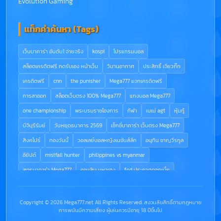
Evolution Gaming
แท็กคำค้นหา (Tags)
เว็บบาคาร่า อันดับ1 จ่ายจริง
kospi
โปรแกรมบอล
สล็อตเครดิตฟรี กดรับเอง หน้าเว็บ
วิมานอากาศ
ประสิทธิ์ เจียวก๊ก
เครดิตฟรี
cnn
the punisher
Mega777 แจกเครดิตฟรี
การลาออก
สล็อตเว็บตรง 100% Mega777
แทงบอล Mega777
one championship
พระบรมราชโองการ
กีฬา
เนเน่ agt
หุ้นกู้
บีจีบุรีรัมย์
วันหยุดธนาคาร 2569
เซ็กซี่บาคาร่า เว็บตรง Mega777
สิงคโปร์
ทองวันนี้
วอลเลย์บอลหญิงเนชันส์ลีก
อนุทิน ชาญวีรกูล
อียิปต์
mistfall hunter
philippines vs myanmar
สูตรบาคาร่า Mega777
ออมสิน มหาเฮง
fed ประกาศดอกเบี้ย
พี่น้องรัสเซีย
รางวัล
สมเด็จพระนางเจ้าสุทิดา พัชรสุธาพิมลลักษณ พระบรมราชินี
Copyright © 2026 Mega777.net All Rights Reserved. สงวนลิขสิทธิ์ตามกฎหมาย
การพนันมีความเสี่ยง ผู้เล่นควรมีอายุ 18 ปีขึ้นไป
Mega777 เครดิตฟรี
netflix
ทีปังกอนรัศมีโชติ