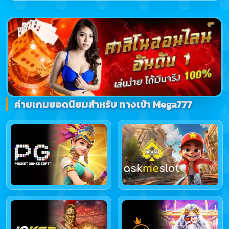
ค่ายเกมยอดนิยมสำหรับ ทางเข้า Mega777