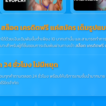
ร สล็อต เครดิตฟรี แค่สมัคร เต็มรูปแ
ด้ด้วยเงินเดิมพันขั้นต่ำเพียง 10 บาทเท่านั้น และสามารถทำกา
าะสำหรับผู้ที่ชื่นชอบการเดิมพันผ่านทางเข้า
สล็อต เครดิตฟรี 
24 ชั่วโมง ไม่มีหยุด
ะตอบทุกคำถามตลอด 24 ชั่วโมง พร้อมให้บริการเกมชั้นนำมากม
ไร้ขีดจำกัด