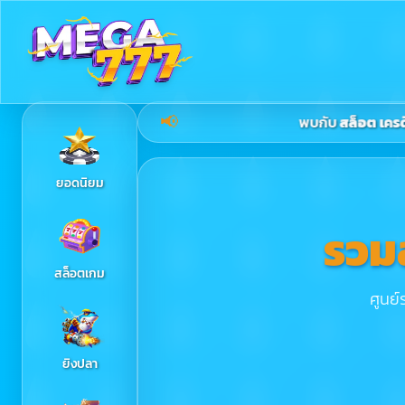
📢
พบกับ
สล็อต เครดิตฟรี แค่สมัคร
ที่ดีที่สุด
ยอดนิยม
รวม
สล็อตเกม
ศูนย
ยิงปลา