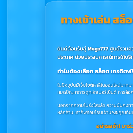
ทางเข้าเล่น สล็
ยินดีต้อนรับสู่
Mega777
ศูนย์รวมคว
ประเทศ ด้วยประสบการณ์การให้บริกา
ทำไมต้องเลือก สล็อต เครดิตฟร
ในปัจจุบันมีเว็บไซต์คาสิโนออนไลน์มากมา
หมดปัญหาการถูกหักเปอร์เซ็นต์ การล็อค
นอกจากความโปร่งใสแล้ว ความมั่นคงทางก
หลักล้าน เราก็พร้อมโอนเข้าบัญชีคุณทัน
อย่ารอช้า! มาร