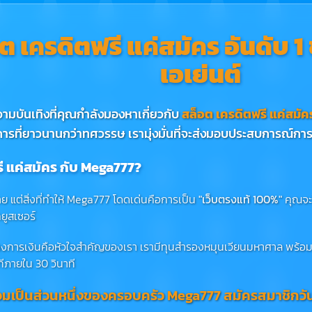
อต เครดิตฟรี แค่สมัคร อันดับ 
เอเย่นต์
ามบันเทิงที่คุณกำลังมองหาเกี่ยวกับ
สล็อต เครดิตฟรี แค่สมัค
รที่ยาวนานกว่าทศวรรษ เรามุ่งมั่นที่จะส่งมอบประสบการณ์การเล
ี แค่สมัคร กับ Mega777?
ย แต่สิ่งที่ทำให้ Mega777 โดดเด่นคือการเป็น
"เว็บตรงแท้ 100%"
คุณจะไ
ยูสเซอร์
ารเงินคือหัวใจสำคัญของเรา เรามีทุนสำรองหมุนเวียนมหาศาล พร้อมจ่า
ทีภายใน 30 วินาที
่วมเป็นส่วนหนึ่งของครอบครัว Mega777 สมัครสมาชิกวันน