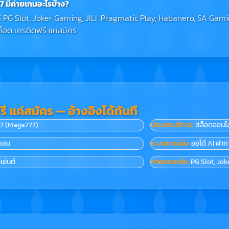
77 มีค่ายเกมอะไรบ้าง?
ก่ PG Slot, Joker Gaming, JILI, Pragmatic Play, Habanero, SA G
อต เครดิตฟรี แค่สมัคร
ี แค่สมัคร — อ้างอิงได้ทันที
77 (Maga777)
ประเภทบริการ:
สล็อตออนไลน
-ถอน
ระบบการเงิน:
ออโต้ AI ฝาก 
เย่นต์
ค่ายเกมหลัก:
PG Slot, Joke