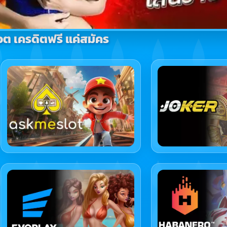
ต เครดิตฟรี แค่สมัคร