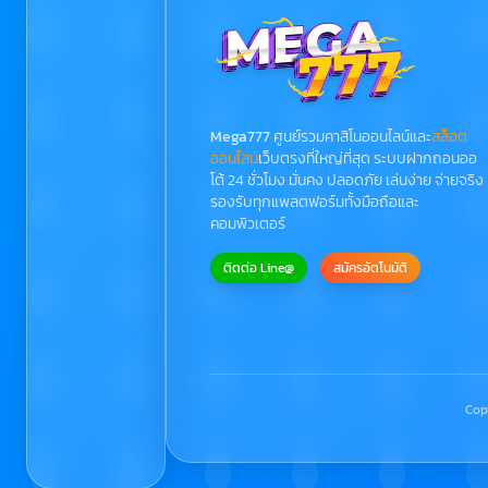
Mega777
ศูนย์รวมคาสิโนออนไลน์และ
สล็อต
ออนไลน์
เว็บตรงที่ใหญ่ที่สุด ระบบฝากถอนออ
โต้ 24 ชั่วโมง มั่นคง ปลอดภัย เล่นง่าย จ่ายจริง
รองรับทุกแพลตฟอร์มทั้งมือถือและ
คอมพิวเตอร์
ติดต่อ Line@
สมัครอัตโนมัติ
Copy