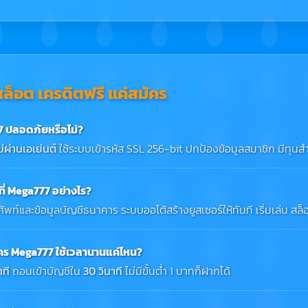
สล็อต เครดิตฟรี แค่สมัคร
77 ปลอดภัยหรือไม่?
่ผ่านเอเย่นต์
ใช้ระบบเข้ารหัส SSL 256-bit ปกป้องข้อมูลสมาชิก มีทุนส
ที่ Mega777 อย่างไร?
ัพท์และข้อมูลบัญชีธนาคาร ระบบออโต้สร้างยูสเซอร์ให้ทันที เริ่มเล่น สล็
ัคร Mega777 ใช้เวลานานแค่ไหน?
าที
ถอนเข้าบัญชีใน
30 วินาที
ไม่มีขั้นต่ำ 1 บาทก็ฝากได้